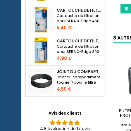
poissons d’ornement
fil
d’eau douce.

CARTOUCHE DE FILTRATION BLANCHE POUR SERA X-EDGE 450 - 2 PIÈCES
Cartouche de filtration
pour SERA X-Edge 450
5,40 €
8 AUTR
CARTOUCHE DE FILTRATION BLANCHE POUR SERA X-EDGE 300 - 2 PIÈCES
Cartouche de filtration
pour SERA X-Edge 300
4,98 €
JOINT DU COMPARTIMENT POUR MÉDIA DE FILTRATION - FILTRE SERA FIL BIOACTIVE 250 AU 400+UV ET UVC-XTREME 800 OU 1200
Joint du compartiment
(panier) pour le filtre
externe SERA Fil
4,50 €
Bioactive 250, 250+UV,
400+UV et UVC-
Xtreme 800/1200.
FILTR
Avis des clients
PROF
Filtre
4.8 évaluation de 17 avis
aq