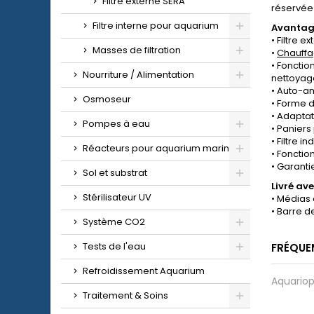
Filtre externe SERA
réservée
Filtre interne pour aquarium
Avantage
• Filtre 
Masses de filtration
•
Chauff
• Fonctio
Nourriture / Alimentation
nettoyag
• Auto-a
Osmoseur
• Forme d
• Adaptat
Pompes à eau
• Paniers
• Filtre 
Réacteurs pour aquarium marin
• Foncti
• Garanti
Sol et substrat
Livré ave
Stérilisateur UV
• Médias 
• Barre d
Système CO2
Tests de l'eau
FRÉQUE
Refroidissement Aquarium
Aquariop
Traitement & Soins