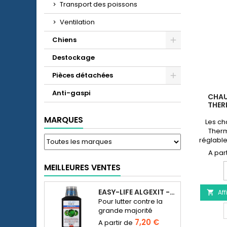
Transport des poissons
Ventilation
Chiens
Destockage
Pièces détachées
Anti-gaspi
CHAU
THE
MARQUES
Les ch
Therm
réglable
de 18° 
aquariu
MEILLEURES VENTES
eau de 
q
en puiss
à
EASY-LIFE ALGEXIT - ANTI-ALGUES POUR AQUARIUM
Aff
p

Pour lutter contre la
grande majorité
E
d’espèces d’algues
T
7,20 €