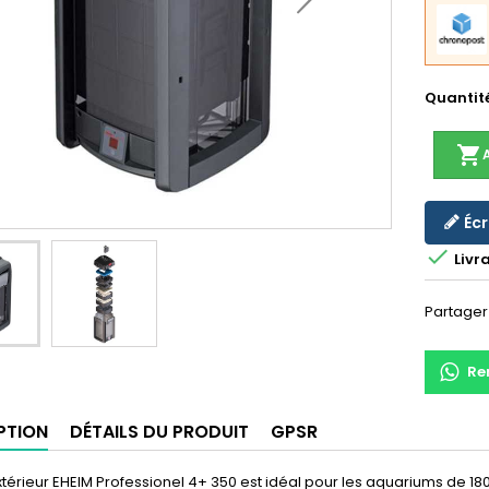
Quantit
shopping_cart
Écr

Livra
Partager
Re
PTION
DÉTAILS DU PRODUIT
GPSR
 extérieur EHEIM Professionel 4+ 350 est idéal pour les aquariums de 180 à