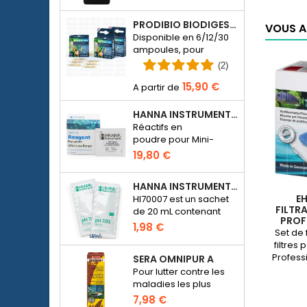
dans l’aquarium d’eau
douce.
PRODIBIO BIODIGEST - 6/12/30 AMPOULES
VOUS A
Disponible en 6/12/30
ampoules, pour
ensemencer en
(2)
bactériens un
15,90 €
aquarium d’eau de
mer ou d’eau douce.
HANNA INSTRUMENTS HI774-25 POUR PHOTOMÈTRE PHOSPHATE HI774
Réactifs en
poudre pour Mini-
photomètre Checker
19,80 €
HC Phosphate
(HI774), 25 tests
HANNA INSTRUMENTS HI70007 - SOLUTION D'ÉTALONNAGE PH 7.01 POUR PH-MÈTRE ÉLECTRONIQUE
E
HI70007 est un sachet
FILTR
de 20 mL contenant
PROF
une solution d'un pH de
1,98 €
Set de 
7.01 pour étalonner les
filtres
pH-mètres
Profess
SERA OMNIPUR A
électroniques
2274
Pour lutter contre les
(22
maladies les plus
mou
courantes des
7,98 €
déco