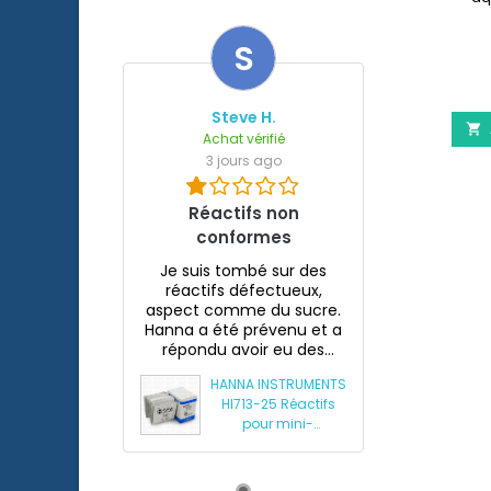
S
Steve H.

Achat vérifié
3 jours ago
Réactifs non
conformes
Je suis tombé sur des
réactifs défectueux,
aspect comme du sucre.
Hanna a été prévenu et a
répondu avoir eu des
souci...
HANNA INSTRUMENTS
HI713-25 Réactifs
pour mini-
photomètre
phosphates HI713