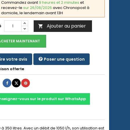
Commandez avant
9 heures et 2 minutes
et
recevez-le
sur 26/08/2026
avec Chronopost à
domicile, le lendemain avant 13H
Ajouter au panier
é

ACHETER MAINTENANT
ire votre avis
Poser une question
ison offerte
Partager
Tweet
Pinterest
nseignez-vous sur le produit sur WhatsApp
 350 litres. Avec un débit de 1050 l/h, son utilisation est