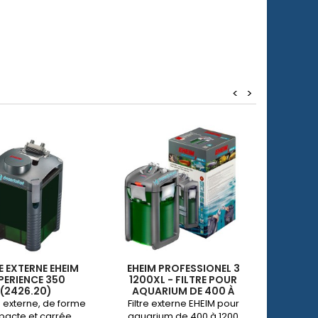
<
>
E EXTERNE EHEIM
EHEIM PROFESSIONEL 3
EHEIM 
PERIENCE 350
1200XL - FILTRE POUR
600T (
(2426.20)
AQUARIUM DE 400 À
EXTÉ
1200L
re externe, de forme
Filtre externe EHEIM pour
Filtre e
acte et carrée,
aquarium de 400 à 1200
chauffa