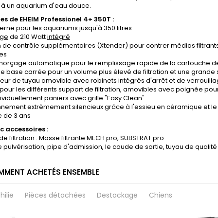
 à un aquarium d'eau douce.
s de EHEIM Professionel 4+ 350T :
externe pour les aquariums jusqu'à 350 litres
age
de 210 Watt
intégré
n de contrôle supplémentaires (Xtender) pour contrer médias filtrants 
es
morçage automatique pour le remplissage rapide de la cartouche de 
e base carrée pour un volume plus élevé de filtration et une grande s
eur de tuyau amovible avec robinets intégrés d'arrêt et de verrouill
 pour les différents support de filtration, amovibles avec poignée pour
individuellement paniers avec grille "Easy Clean"
onnement extrêmement silencieux grâce à l'essieu en céramique et 
e de 3 ans
c accessoires :
de filtration : Masse filtrante MECH pro, SUBSTRAT pro
e pulvérisation, pipe d'admission, le coude de sortie, tuyau de qualité
MMENT ACHETÉS ENSEMBLE
hilie
Pièces détachées
Destockage
Chiens