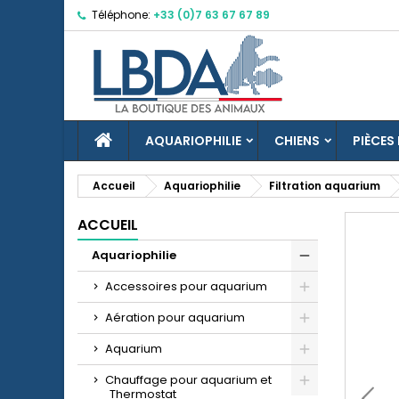
Téléphone:
+33 (0)7 63 67 67 89
M
C
C
add_circle_outline
Vo
No
d'e
ACCUEIL
AQUARIOPHILIE
CHIENS
PIÈCES
Accueil
Aquariophilie
Filtration aquarium
ACCUEIL
Aquariophilie
Accessoires pour aquarium
Aération pour aquarium
Aquarium
Chauffage pour aquarium et
Thermostat