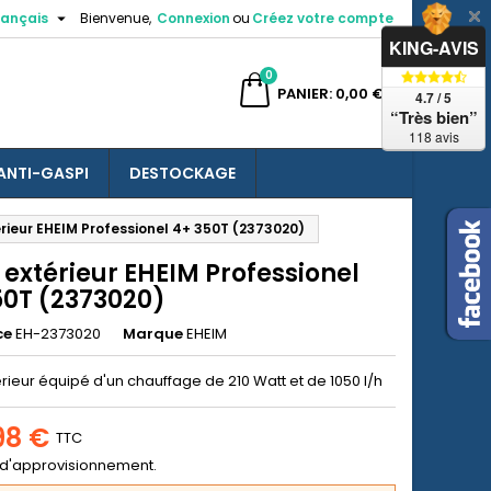

rançais
Bienvenue,
Connexion
ou
Créez votre compte
×
×
×
KING-AVIS
0
ercher
PANIER
0,00 €
4.7 / 5
“Très bien”
118 avis
ANTI-GASPI
DESTOCKAGE
n
térieur EHEIM Professionel 4+ 350T (2373020)
s
e extérieur EHEIM Professionel
50T (2373020)
ce
EH-2373020
Marque
EHEIM
térieur équipé d'un chauffage de 210 Watt et de 1050 l/h
98 €
TTC
 d'approvisionnement.