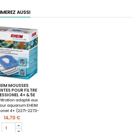
Controller
Duo
IMEREZ AUSSI
2
-
Thermostat
Numérique
Aquarium
HEIM MOUSSES
ANTES POUR FILTRE
ESSIONEL 4+ & 5E
350
filtration adapté aux
 pour aquarium EHEIM
ionel 4+ (2271-2273-
-2275) et 5e WiFi
14,70 €
74) composé d'1
Champ
sse bleue pré-
quantité
upée et 4 ouates