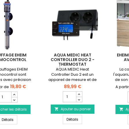
FFAGE EHEIM
AQUA MEDIC HEAT
EHEIM
RMOCONTROL
CONTROLLER DUO 2 -
AV
THERMOSTAT
NUMÉRIQUE AQUARIUM
auffages EHEIM
AQUA MEDIC Heat
La c
ocontrol sont
Controller Duo 2 est un
l'aquari
s avec précision
appareil de mesure et de
de son
à 34°C de votre
réglage du chauffage
250 a
19,80 €
89,99 €
m eau douce ou
classique ou dans le sol.La
classiq
Champ
Champ
mer.✓ Disponible
précision de la mesure se
élégan
quantité
uantité
ance de 25 watts
situe à 0,1 ºC.
d'éc
du
du
 300 watts.
classicL
Ajouter au panier
produit
icher les détails
roduit

Aj

AQUA
Chauffage
l'aqua
AQUA MEDIC Heat Controller
Chauffage EHEIM Thermocontrol
MEDIC
Détails
HEIM
Détails
sous 
Heat
hermocontrol
(comm