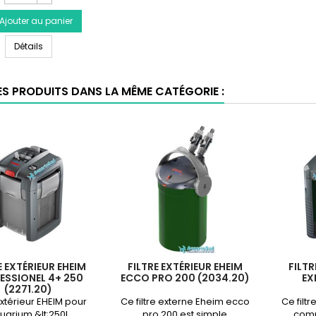
du
trantes blanches.
Ajouter au panier
produit
EHEIM
EHEIM Mousses Filtrantes pour Filtre Professionel 4+ & 5e 350
Mousses
Détails
Filtrantes
pour
Filtre
ES PRODUITS DANS LA MÊME CATÉGORIE :
Professionel
4+
&
5e
350
E EXTÉRIEUR EHEIM
FILTRE EXTÉRIEUR EHEIM
FILTR
ESSIONEL 4+ 250
ECCO PRO 200 (2034.20)
EX
(2271.20)
 extérieur EHEIM pour
Ce filtre externe Eheim ecco
Ce filt
uarium &lt;250L
pro 200 est simple
comp