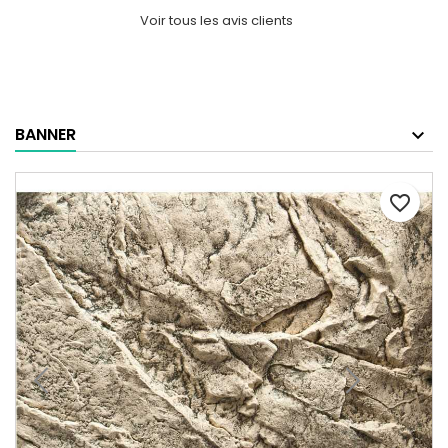
Voir tous les avis clients
BANNER
favorite_border