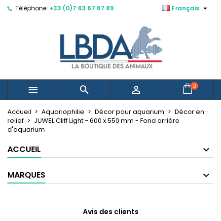

Téléphone:
+33 (0)7 63 67 67 89
Français
×
×
×
Mes listes d'envies
Créer une liste d'envies
Connexion
Créer une nouvelle liste
add_circle_outline
Vous devez être connecté pour ajouter des produits
Nom de la liste d'envies
à votre liste d'envies.
Annuler
Connexion
0



Annuler
Créer une liste d'envies
Accueil
Aquariophilie
Décor pour aquarium
Décor en
relief
JUWEL Cliff Light - 600 x 550 mm - Fond arrière
d'aquarium
ACCUEIL
MARQUES
Avis des clients