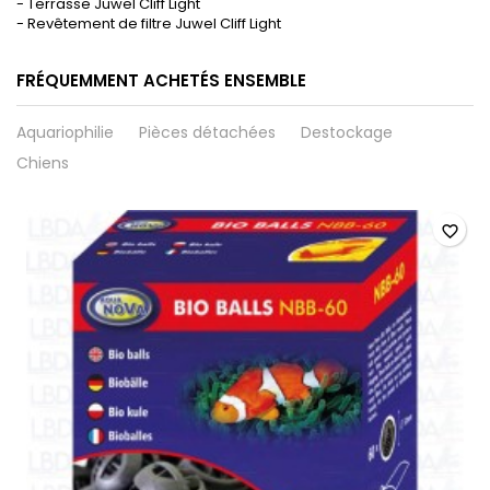
- Terrasse Juwel Cliff Light
- Revêtement de filtre Juwel Cliff Light
FRÉQUEMMENT ACHETÉS ENSEMBLE
Aquariophilie
Pièces détachées
Destockage
Chiens
favorite_border