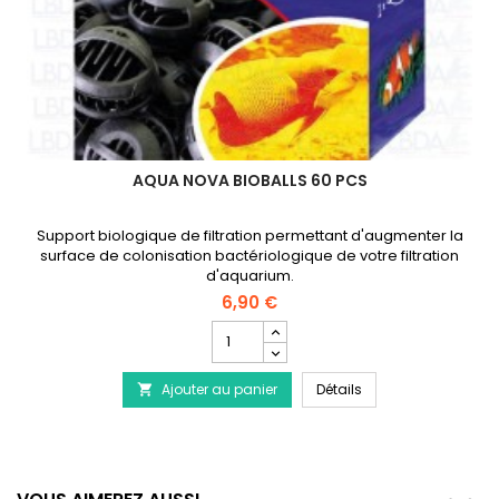
AQUA NOVA BIOBALLS 60 PCS
Support biologique de filtration permettant d'augmenter la
surface de colonisation bactériologique de votre filtration
d'aquarium.
6,90 €
Champ
quantité
du
AQUA NOVA Bioballs
Ajouter au panier
produit
Détails

AQUA
NOVA
Bioballs
60
pcs