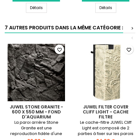
JUWEL
JUWEL
JUWEL Filter Cover Cliff Light - Cache filtre
JUWEL Colle C
Filter
Détails
Colle
Détails
Cover
Conexo
Cliff
pour
Light
décor
7 AUTRES PRODUITS DANS LA MÊME CATÉGORIE :
>
-
de
Cache
fond
<
filtre
80
ml
favorite_border
favorite_border
JUWEL STONE GRANITE -
JUWEL FILTER COVER
600 X 550 MM - FOND
CLIFF LIGHT - CACHE
D'AQUARIUM
FILTRE
La paroi arrière Stone
Le cache-filtre JUWEL Cliff
Granite est une
Light est composé de 2
reproduction fidèle d'une
parties à fixer sur les parois
structure rocheuse de
de votre filtre intérieur