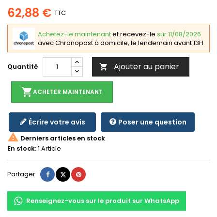
62,88 €
TTC
Achetez-le maintenant
et recevez-le
sur 11/08/2026
avec Chronopost à domicile, le lendemain avant 13H
Ajouter au panier
Quantité

shopping_cart
ACHETER MAINTENANT
Écrire votre avis
Poser une question

Derniers articles en stock
En stock:
1 Article
Partager
Tweet
Pinterest
Partager
Renseignez-vous sur le produit sur WhatsApp