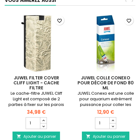
VOUS AIMEREZ AUSSI
<
>
favorite_border
favorite_border
JUWEL FILTER COVER
JUWEL COLLE CONEXO
CLIFF LIGHT - CACHE
POUR DÉCOR DE FOND 80
FILTRE
ML
Le cache-filtre JUWEL Cliff
JUWEL Conexo est une colle
Light est composé de 2
pour aquarium extrément
parties à fixer sur les parois
puissance pour coller les
de votre filtre intérieur
plastiques sur du verre.
34,98 €
12,90 €
JUWEL pour le cacher de
Champ
Champ
façon simple et décorative.
quantité
quantité
du
du
Ajouter au panier
produit
Ajouter au panier
produit

