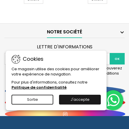
pour
rond
cage
Harvey
pliable
Soft
Dog
Edition
Résidence
Blanc/Noir
pour
NOTRE SOCIÉTÉ

chien
-
Trixie
LETTRE D'INFORMATIONS
Cookies
Vous pouvez vous désinscrire à tout moment. Vous trouverez
Ce magasin utilise des cookies pour améliorer
pour cela nos informations de contact dans les conditions
votre expérience de navigation.
d'utilisation du site.
Pour plus d'informations, consultez notre
Politique de confidentialité
.
Facebook
Sortie
J'accepte
YouTube
Instagram
© 2026 Tous droits réservés et reproduction interdite : La Boutique