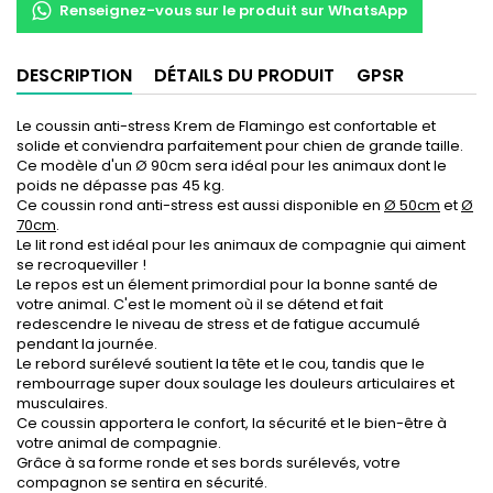
Renseignez-vous sur le produit sur WhatsApp
DESCRIPTION
DÉTAILS DU PRODUIT
GPSR
Le coussin anti-stress Krem de Flamingo est confortable et
solide et conviendra parfaitement pour chien de grande taille.
Ce modèle d'un Ø 90cm sera idéal pour les animaux dont le
poids ne dépasse pas 45 kg.
Ce coussin rond anti-stress est aussi disponible en
Ø 50cm
et
Ø
70cm
.
Le lit rond est idéal pour les animaux de compagnie qui aiment
se recroqueviller !
Le repos est un élement primordial pour la bonne santé de
votre animal. C'est le moment où il se détend et fait
redescendre le niveau de stress et de fatigue accumulé
pendant la journée.
Le rebord surélevé soutient la tête et le cou, tandis que le
rembourrage super doux soulage les douleurs articulaires et
musculaires.
Ce coussin apportera le confort, la sécurité et le bien-être à
votre animal de compagnie.
Grâce à sa forme ronde et ses bords surélevés, votre
compagnon se sentira en sécurité.