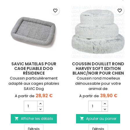
favorite_border
favorite_border
SAVIC MATELAS POUR
COUSSIN DOUILLET ROND
CAGE PLIABLE DOG
HARVEY SOFT EDITION
RÉSIDENCE
BLANC/NOIR POUR CHIEN
- TRIXIE
Coussin particulièrement
Coussin rond moelleux
adapté aux cages pliables
déhoussable pour votre
SAVIC Dog
animal de
Résidence.Disponible en 6
compagnie.Disponible en Ø
28,92 €
39,90 €
tailles
60cm - Ø 80cm et Ø 100cm.
Champ
Champ
quantité
quantité
du
du
Afficher les détails
produit
Ajouter au panier
produit


SAVIC
Coussin
SAVIC Matelas pour cage pliable Dog Résidence
Coussin douille
Matelas
Détails
douillet
Détails