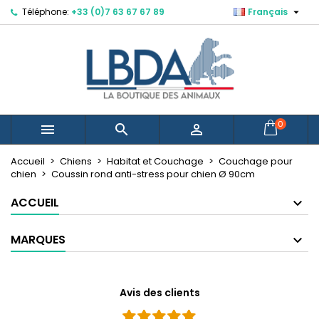

Téléphone:
+33 (0)7 63 67 67 89
Français
×
×
×
Mes listes d'envies
Créer une liste d'envies
Connexion
Créer une nouvelle liste
add_circle_outline
Vous devez être connecté pour ajouter des produits
Nom de la liste d'envies
à votre liste d'envies.
Annuler
Connexion
0



Annuler
Créer une liste d'envies
Accueil
Chiens
Habitat et Couchage
Couchage pour
chien
Coussin rond anti-stress pour chien Ø 90cm
ACCUEIL
MARQUES
Avis des clients