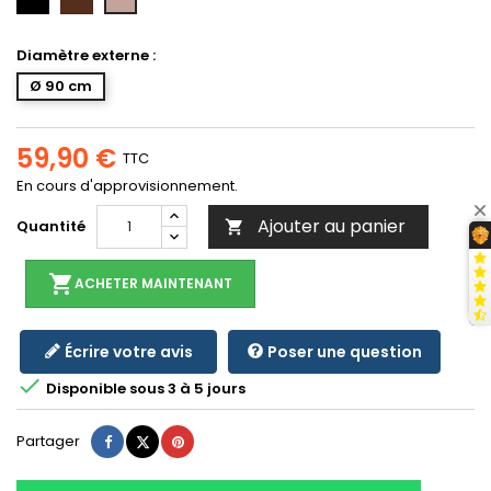
foncé
clair
Diamètre externe :
Ø 90 cm
59,90 €
TTC
En cours d'approvisionnement.
Ajouter au panier
Quantité

shopping_cart
ACHETER MAINTENANT
Écrire votre avis
Poser une question

Disponible sous 3 à 5 jours
Partager
Tweet
Pinterest
Partager