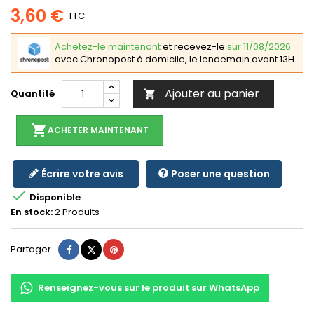
3,60 €
TTC
Achetez-le maintenant
et recevez-le
sur 11/08/2026
avec Chronopost à domicile, le lendemain avant 13H
Ajouter au panier
Quantité

shopping_cart
ACHETER MAINTENANT
Écrire votre avis
Poser une question

Disponible
En stock:
2 Produits
Partager
Tweet
Pinterest
Partager
Renseignez-vous sur le produit sur WhatsApp