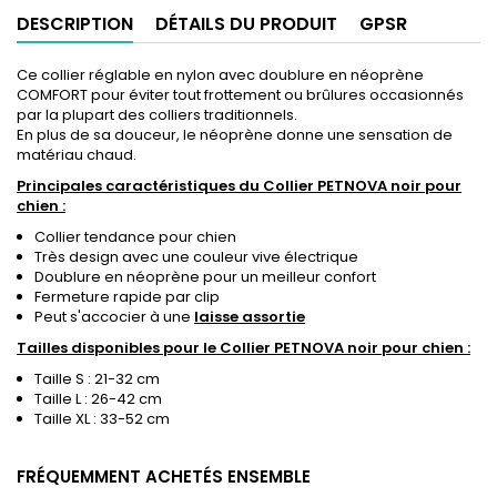
DESCRIPTION
DÉTAILS DU PRODUIT
GPSR
Ce collier réglable en nylon avec doublure en néoprène
COMFORT pour éviter tout frottement ou brûlures occasionnés
par la plupart des colliers traditionnels.
En plus de sa douceur, le néoprène donne une sensation de
matériau chaud.
Principales caractéristiques du Collier PETNOVA noir pour
chien :
Collier tendance pour chien
Très design avec une couleur vive électrique
Doublure en néoprène pour un meilleur confort
Fermeture rapide par clip
Peut s'accocier à une
laisse assortie
Tailles disponibles pour le Collier PETNOVA noir pour chien :
Taille S : 21-32 cm
Taille L : 26-42 cm
Taille XL : 33-52 cm
FRÉQUEMMENT ACHETÉS ENSEMBLE