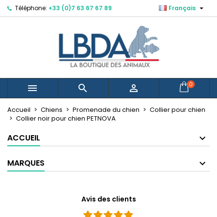

Téléphone:
+33 (0)7 63 67 67 89
Français
×
×
×
Mes listes d'envies
Créer une liste d'envies
Connexion
Créer une nouvelle liste
add_circle_outline
Vous devez être connecté pour ajouter des produits
Nom de la liste d'envies
à votre liste d'envies.
Annuler
Connexion
0



Annuler
Créer une liste d'envies
Accueil
Chiens
Promenade du chien
Collier pour chien
Collier noir pour chien PETNOVA
ACCUEIL
MARQUES
Avis des clients