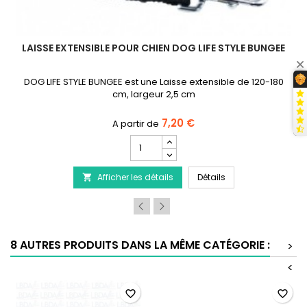
LAISSE EXTENSIBLE POUR CHIEN DOG LIFE STYLE BUNGEE
DOG LIFE STYLE BUNGEE est une Laisse extensible de 120-180
cm, largeur 2,5 cm
7,20 €
Champ
quantité
du
nettoyantes Yeux et Oreilles pour chien
Laisse extensible p
Afficher les détails
produit
Détails

Laisse
extensible
pour
chien
DOG
8 AUTRES PRODUITS DANS LA MÊME CATÉGORIE :
>
LIFE
STYLE
<
BUNGEE
favorite_border
favorite_border