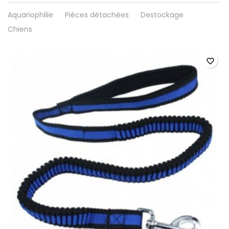
Aquariophilie
Pièces détachées
Destockage
Chiens
favorite_border