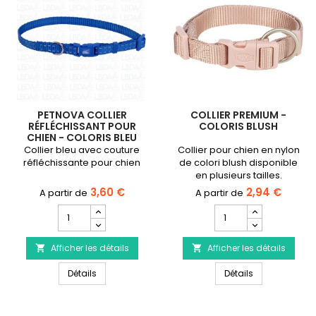
PETNOVA COLLIER
COLLIER PREMIUM -
RÉFLÉCHISSANT POUR
COLORIS BLUSH
CHIEN - COLORIS BLEU
Collier bleu avec couture
Collier pour chien en nylon
réfléchissante pour chien
de colori blush disponible
en plusieurs tailles.
3,60 €
2,94 €
Champ
Champ
quantité
quantité
du
du
Afficher les détails
produit
Afficher les détails
produit


PETNOVA
Collier
PETNOVA Collier Réfléchissant pour chien - Coloris 
Collier Premiu
Collier
Détails
Premium
Détails
Réfléchissant
-
pour
Coloris
chien
Blush