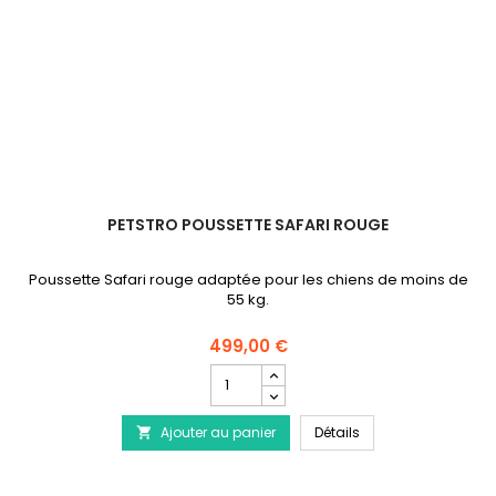
PETSTRO POUSSETTE SAFARI ROUGE
Poussette Safari rouge adaptée pour les chiens de moins de
55 kg.
499,00 €
Champ
quantité
du
PETSTRO Poussette S
Ajouter au panier
produit
Détails

PETSTRO
Poussette
Safari