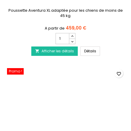
Poussette Aventura XL adaptée pour les chiens de moins de
45 kg.
459,00 €
Champ
quantité
du
PETSTRO Poussette 
Afficher les détails
produit
Détails

PETSTRO
Poussette
Aventura
Promo !
XL
favorite_border