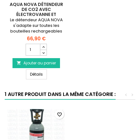
AQUA NOVA DÉTENDEUR
DE CO2 AVEC
ÉLECTROVANNE ET
COMPTE-BULLES
Le détendeur AQUA NOVA
s'adapte sur toutes les
bouteilles rechargeables
des marques Aqua Nova,
66,90 €
Eheim et JBL, ainsi que sur
Champ
les kits de CO2
quantité
rechargeables.
du
Ajouter au panier
produit

AQUA
AQUA NOVA Détendeur de CO2 avec électrovanne e
NOVA
Détails
Détendeur
de
CO2
1 AUTRE PRODUIT DANS LA MÊME CATÉGORIE :
<
>
avec
électrovanne
et
compte-
favorite_border
bulles