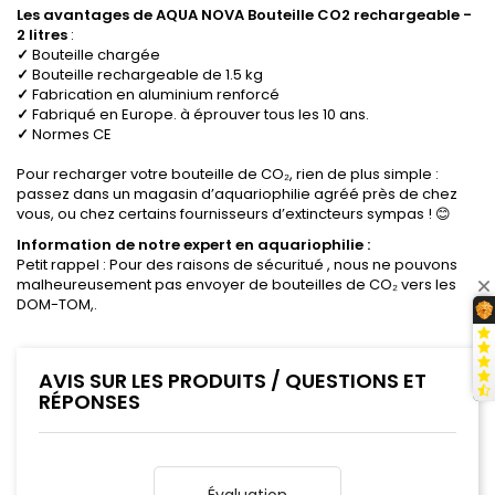
Les avantages de AQUA NOVA Bouteille CO2 rechargeable -
2 litres
:
✓
Bouteille chargée
✓
Bouteille rechargeable de 1.5 kg
✓
Fabrication en aluminium renforcé
✓
Fabriqué en Europe. à éprouver tous les 10 ans.
✓
Normes CE
Pour recharger votre bouteille de CO₂, rien de plus simple :
passez dans un magasin d’aquariophilie agréé près de chez
vous, ou chez certains fournisseurs d’extincteurs sympas ! 😊
Information de notre expert en aquariophilie :
Petit rappel : Pour des raisons de sécuritué , nous ne pouvons
malheureusement pas envoyer de bouteilles de CO₂ vers les
DOM-TOM,.
AVIS SUR LES PRODUITS / QUESTIONS ET
RÉPONSES
Évaluation