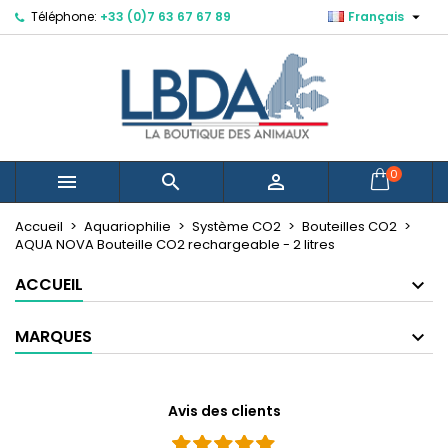

Téléphone:
+33 (0)7 63 67 67 89
Français
×
×
×
Mes listes d'envies
Créer une liste d'envies
Connexion
Vous devez être connecté pour ajouter des produits
Nom de la liste d'envies
à votre liste d'envies.
Annuler
Connexion
0



Annuler
Créer une liste d'envies
Créer une nouvelle liste
add_circle_outline
Accueil
Aquariophilie
Système CO2
Bouteilles CO2
AQUA NOVA Bouteille CO2 rechargeable - 2 litres
ACCUEIL
MARQUES
Avis des clients