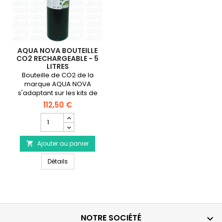
AQUA NOVA BOUTEILLE
CO2 RECHARGEABLE - 5
LITRES
Bouteille de CO2 de la
marque AQUA NOVA
s'adaptant sur les kits de
CO2 rechargeables des
112,50 €
marques Aqua Nova, Eheim
Champ
et JBL.Contenance de 5
quantité
litres soit 1.5 kg de Co2
du
Ajouter au panier
produit

AQUA
AQUA NOVA Bouteille CO2 rechargeable - 5 litres
NOVA
Détails
Bouteille
CO2
rechargeable
-
5
litres
NOTRE SOCIÉTÉ
