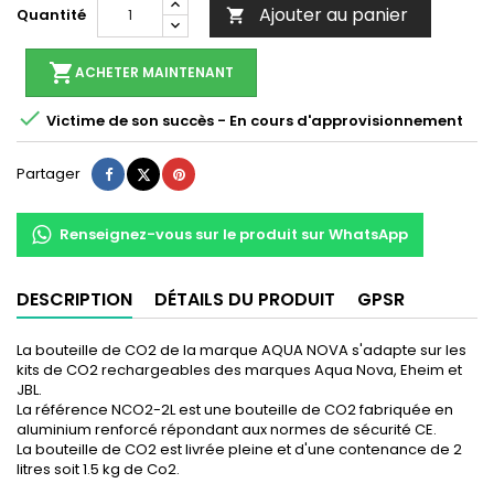
Ajouter au panier
Quantité

shopping_cart
ACHETER MAINTENANT

Victime de son succès - En cours d'approvisionnement
Partager
Tweet
Pinterest
Partager
Renseignez-vous sur le produit sur WhatsApp
DESCRIPTION
DÉTAILS DU PRODUIT
GPSR
La bouteille de CO2 de la marque AQUA NOVA s'adapte sur les
kits de CO2 rechargeables des marques Aqua Nova, Eheim et
JBL.
La référence NCO2-2L est une bouteille de CO2 fabriquée en
aluminium renforcé répondant aux normes de sécurité CE.
La bouteille de CO2 est livrée pleine et d'une contenance de 2
litres soit 1.5 kg de Co2.