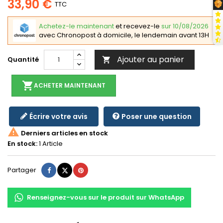
33,90 €
TTC
Achetez-le maintenant
et recevez-le
sur 10/08/2026
avec Chronopost à domicile, le lendemain avant 13H
Ajouter au panier
Quantité

shopping_cart
ACHETER MAINTENANT
Écrire votre avis
Poser une question

Derniers articles en stock
En stock:
1 Article
Partager
Tweet
Pinterest
Partager
Renseignez-vous sur le produit sur WhatsApp