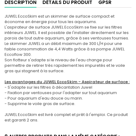
DESCRIPTION
DÉTAILS DU PRODUIT
GPSR
JUWEL EccoSkim est un skimmer de surface compact et
économe en énergie pour tous les aquariums.
L'aspirateur de surface JUWEL EccoSkim se fixe sur les filtres
intérieurs JUWEL. Il est possible de l'installer directement sur les
parois de tout autre aquarium, grâce à ses ventouses fournies.
Le skimmer JUWEL a un débit maximum de 300 L/H pour une
faible consommation de 4,4 Watts grâce à sa pompe JUWEL
Eccoflow 300.
Son flotteur s'adapte si le niveau de l'eau change pour
permettre de retirer très rapidement les impuretés et le voile
gras qui stagnent à la surface.
Les avantages du JUWEL EccoSkim - Aspirateur de surface :
- S'adapte sur les filtres à décantation Juwel
- Fixation par ventouses pour l'adapter sur tout aquarium
- Pour aquarium d'eau douce ou marin.
- Supprime le voile gras de surface.
JUWEL EccoSkim est livré complet et prêt à l'emploi. Ce produit
est garanti 2 ans.