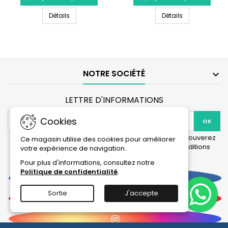
de 60cm.
JUWEL
AQUA
JUWEL AquaClean 2.0 - Cloche de nettoyage
AQUA NOVA Clo
AquaClean
Détails
NOVA
Détails
2.0
Cloche
-
de
Cloche
nettoyage
de
pour
nettoyage
aquarium
-
NOTRE SOCIÉTÉ

60
cm
LETTRE D'INFORMATIONS
Cookies
Vous pouvez vous désinscrire à tout moment. Vous trouverez
Ce magasin utilise des cookies pour améliorer
pour cela nos informations de contact dans les conditions
votre expérience de navigation.
d'utilisation du site.
Pour plus d'informations, consultez notre
Politique de confidentialité
.
Facebook
Sortie
J'accepte
YouTube
Instagram