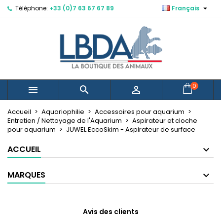

Téléphone:
+33 (0)7 63 67 67 89
Français
×
×
×
Mes listes d'envies
Créer une liste d'envies
Connexion
Créer une nouvelle liste
add_circle_outline
Vous devez être connecté pour ajouter des produits
Nom de la liste d'envies
à votre liste d'envies.
Annuler
Connexion
0



Annuler
Créer une liste d'envies
Accueil
Aquariophilie
Accessoires pour aquarium
Entretien / Nettoyage de l'Aquarium
Aspirateur et cloche
pour aquarium
JUWEL EccoSkim - Aspirateur de surface
ACCUEIL
MARQUES
Avis des clients