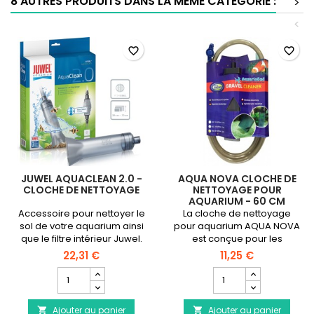
8 AUTRES PRODUITS DANS LA MÊME CATÉGORIE :
>
<
favorite_border
favorite_border
JUWEL AQUACLEAN 2.0 -
AQUA NOVA CLOCHE DE
CLOCHE DE NETTOYAGE
NETTOYAGE POUR
AQUARIUM - 60 CM
Accessoire pour nettoyer le
La cloche de nettoyage
sol de votre aquarium ainsi
pour aquarium AQUA NOVA
que le filtre intérieur Juwel.
est conçue pour les
changements d’eau et le
22,31 €
11,25 €
nettoyage des fonds
Champ
Champ
d’aquarium, grâce à sa
quantité
quantité
cloche en plastique
du
du
triangulaire d'une longueur
Ajouter au panier
produit
Ajouter au panier
produit

