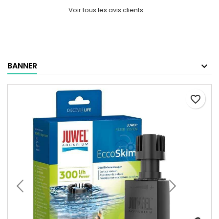
Voir tous les avis clients
BANNER
favorite_border