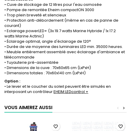
• Cuve de stockage de 12 litres pour l'eau osmosée
• Pompe de remontée Eheim compactON 3000
• Trop plein breveté et silencieux
• Protection anti-débordement (même en cas de panne de
courant)
• Eclairage powerLED+ (3x 19.7 watts Marine Hybride / 1x 17.2
watts Marine Actinic)
• Éclairage optimal, angle d'éclairage de 120°
• Durée de vie moyenne des luminaires LED min. 35000 heures.
• Meuble entièrement assemblé avec éclairage d'ambiance et
télécommande
• Tuyauterie pré-assemblée
• Dimensions de la cuve : 70x60x65 cm (LxPxH)
• Dimensions totales : 70x60x140 cm (LxPxH)
Option :
• Le lever et le coucher du soleil peuvent être simulés en
interposant un contrôleur
EHEIM LEDcontrol +
VOUS AIMEREZ AUSSI
<
>
favorite_border
favorite_border