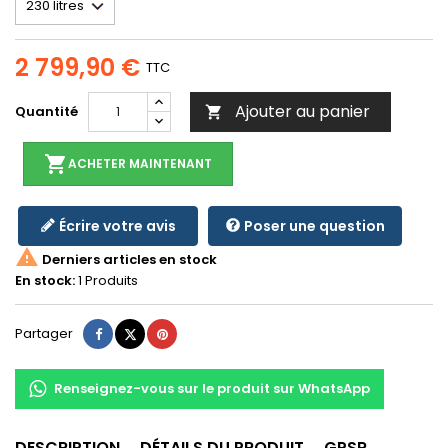
2 799,90 €
TTC
Ajouter au panier
Quantité

shopping_cart
ACHETER MAINTENANT
Écrire votre avis
Poser une question

Derniers articles en stock
En stock:
1 Produits
Partager
Tweet
Pinterest
Partager
Renseignez-vous sur le produit sur WhatsApp
DESCRIPTION
DÉTAILS DU PRODUIT
GPSR