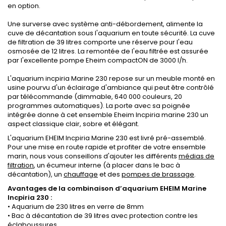
en option.
Une surverse avec système anti-débordement, alimente la
cuve de décantation sous l'aquarium en toute sécurité. La cuve
de filtration de 39 litres comporte une réserve pour l'eau
osmosée de 12 litres. La remontée de l'eau filtrée est assurée
par l'excellente pompe Eheim compactON de 3000 l/h.
L'aquarium incpiria Marine 230 repose sur un meuble monté en
usine pourvu d'un éclairage d'ambiance qui peut être contrôlé
par télécommande (dimmable, 640 000 couleurs, 20
programmes automatiques). La porte avec sa poignée
intégrée donne à cet ensemble Eheim Incpiria marine 230 un
aspect classique clair, sobre et élégant.
L'aquarium EHEIM Incpiria Marine 230 est livré pré-assemblé.
Pour une mise en route rapide et profiter de votre ensemble
marin, nous vous conseillons d'ajouter les différents
médias de
filtration
, un écumeur interne (à placer dans le bac à
décantation), un
chauffage
et des
pompes de brassage
.
Avantages de la combinaison d’aquarium EHEIM Marine
Incpiria 230
:
• Aquarium de 230 litres en verre de 8mm
• Bac à décantation de 39 litres avec protection contre les
éclaboussures