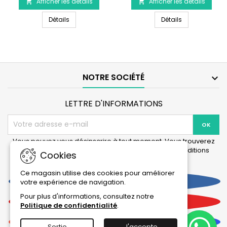
Afficher les détails
produit
Afficher les détails
produit


sous 2 à 3 semaines
EHEIM
EHEIM
(commande spéciale)
EHEIM Incpiria 530 avec meuble
EHEIM Proxima
Incpiria
Détails
Proxima
Détails
530
175
avec
avec
meuble
meuble
NOTRE SOCIÉTÉ

LETTRE D'INFORMATIONS
Vous pouvez vous désinscrire à tout moment. Vous trouverez
pour cela nos informations de contact dans les conditions
Cookies
d'utilisation du site.
Ce magasin utilise des cookies pour améliorer
Facebook
votre expérience de navigation.
Pour plus d'informations, consultez notre
YouTube
Politique de confidentialité
.
Instagram
Sortie
J'accepte