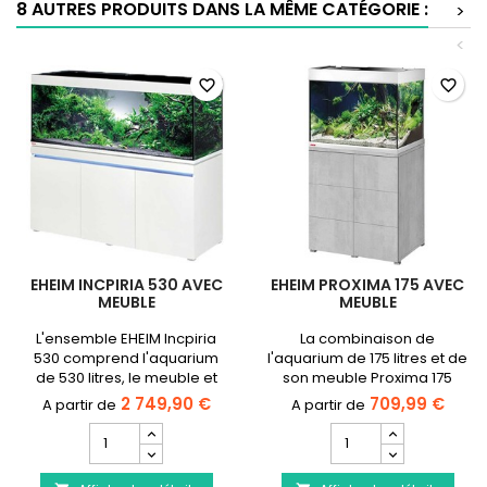
8 AUTRES PRODUITS DANS LA MÊME CATÉGORIE :
>
à
air
<
ultra
silencieuse
favorite_border
favorite_border
EHEIM INCPIRIA 530 AVEC
EHEIM PROXIMA 175 AVEC
MEUBLE
MEUBLE
L'ensemble EHEIM Incpiria
La combinaison de
530 comprend l'aquarium
l'aquarium de 175 litres et de
de 530 litres, le meuble et
son meuble Proxima 175
une galerie d'éclairage
allie un aspect classique
2 749,90 €
709,99 €
Leds Eheim PowerLED+.
clair, sobre et élégant à une
Champ
Champ
galerie d'éclairage EHEIM
quantité
quantité
classicLED daylight idéale
du
du
pour l'aquascaping.Expédié