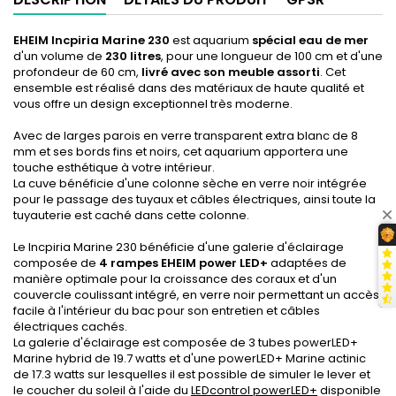
EHEIM Incpiria Marine 230
est aquarium
spécial eau de mer
d'un volume de
230 litres
, pour une longueur de 100 cm et d'une
profondeur de 60 cm,
livré avec son meuble assorti
. Cet
ensemble est réalisé dans des matériaux de haute qualité et
vous offre un design exceptionnel très moderne.
Avec de larges parois en verre transparent extra blanc de 8
mm et ses bords fins et noirs, cet aquarium apportera une
touche esthétique à votre intérieur.
La cuve bénéficie d'une colonne sèche en verre noir intégrée
pour le passage des tuyaux et câbles électriques, ainsi toute la
tuyauterie est caché dans cette colonne.
Le Incpiria Marine 230 bénéficie d'une galerie d'éclairage
composée de
4 rampes EHEIM power LED+
adaptées de
manière optimale pour la croissance des coraux et d'un
couvercle coulissant intégré, en verre noir permettant un accès
facile à l'intérieur du bac pour son entretien et câbles
électriques cachés.
La galerie d'éclairage est composée de 3 tubes powerLED+
Marine hybrid de 19.7 watts et d'une powerLED+ Marine actinic
de 17.3 watts sur lesquelles il est possible de simuler le lever et
le coucher du soleil à l'aide du
LEDcontrol powerLED+
disponible