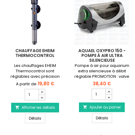
CHAUFFAGE EHEIM
AQUAEL OXYPRO 150 -
THERMOCONTROL
POMPE À AIR ULTRA
SILENCIEUSE
Les chauffages EHEIM
Pompe à air pour aquarium
Thermocontrol sont
extra silencieuse à débit
réglables avec précision
réglable.PROMOTION : valve
de 18° à 34°C de votre
anti-retour offerte !
19,80 €
38,40 €
aquarium eau douce ou
Champ
Champ
eau de mer.✓ Disponible en
quantité
quantité
puissance de 25 watts à
du
du
300 watts.
Ajouter au panier
produit
Afficher les détails
produit


AQUAEL
Chauffage
AQUAEL Oxypro 
Chauffage EHEIM Thermocontrol
Oxypro
Détails
EHEIM
Détails
150
Thermocontrol
-
Pompe