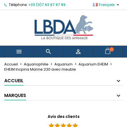

Téléphone:
+33 (0)7 63 67 67 89
Français
×
×
×
Mes listes d'envies
Créer une liste d'envies
Connexion
Créer une nouvelle liste
add_circle_outline
Vous devez être connecté pour ajouter des produits
Nom de la liste d'envies
à votre liste d'envies.
Annuler
Connexion
0



Annuler
Créer une liste d'envies
Accueil
Aquariophilie
Aquarium
Aquarium EHEIM
EHEIM Incpiria Marine 230 avec meuble
ACCUEIL
MARQUES
Avis des clients