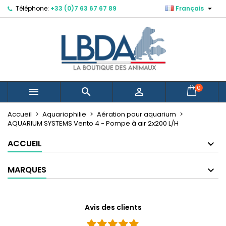

Téléphone:
+33 (0)7 63 67 67 89
Français
×
×
×
Mes listes d'envies
Créer une liste d'envies
Connexion
Créer une nouvelle liste
add_circle_outline
Vous devez être connecté pour ajouter des produits
Nom de la liste d'envies
à votre liste d'envies.
Annuler
Connexion
0



Annuler
Créer une liste d'envies
Accueil
Aquariophilie
Aération pour aquarium
AQUARIUM SYSTEMS Vento 4 - Pompe à air 2x200 L/H
ACCUEIL
MARQUES
Avis des clients