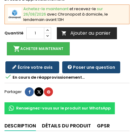
Achetez-le maintenant
et recevez-le
sur
26/08/2026
avec Chronopost à domicile, le
lendemain avant 13H
Ajouter au panier
Quantité

shopping_cart
ACHETER MAINTENANT
Écrire votre avis
Poser une question

En cours de réapprovissionement...
Partager
Tweet
Pinterest
Partager
Renseignez-vous sur le produit sur WhatsApp
DESCRIPTION
DÉTAILS DU PRODUIT
GPSR