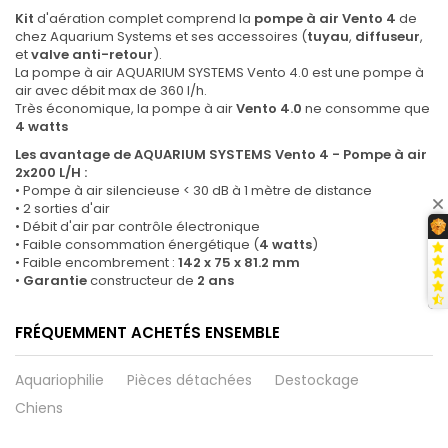
Kit
d'aération complet comprend la
pompe à air Vento 4
de
chez Aquarium Systems et ses accessoires (
tuyau
,
diffuseur
,
et
valve anti-retour
).
La pompe à air AQUARIUM SYSTEMS Vento 4.0 est une pompe à
air avec débit max de 360 l/h.
Très économique, la pompe à air
Vento 4.0
ne consomme que
4 watts
Les avantage de AQUARIUM SYSTEMS Vento 4 - Pompe à air
2x200 L/H :
• Pompe à air silencieuse < 30 dB à 1 mètre de distance
• 2 sorties d'air
• Débit d'air par contrôle électronique
• Faible consommation énergétique (
4 watts
)
• Faible encombrement :
142 x 75 x 81.2 mm
•
Garantie
constructeur de
2 ans
FRÉQUEMMENT ACHETÉS ENSEMBLE
Aquariophilie
Pièces détachées
Destockage
Chiens