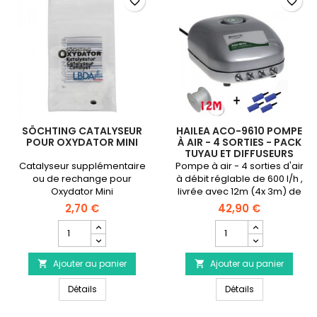
favorite_border
favorite_border
SÖCHTING CATALYSEUR
HAILEA ACO-9610 POMPE
POUR OXYDATOR MINI
À AIR - 4 SORTIES - PACK
TUYAU ET DIFFUSEURS
Catalyseur supplémentaire
Pompe à air - 4 sorties d'air
ou de rechange pour
à débit réglable de 600 l/h ,
Oxydator Mini
livrée avec 12m (4x 3m) de
tuyau et 4 diffuseurs.
2,70 €
42,90 €
Champ
Champ
quantité
quantité
du
du
Ajouter au panier
produit
Ajouter au panier
produit


SÖCHTING
HAILEA
SÖCHTING catalyseur pour Oxydator Mini
HAILEA ACO-961
catalyseur
Détails
ACO-
Détails
pour
9610
Oxydator
Pompe