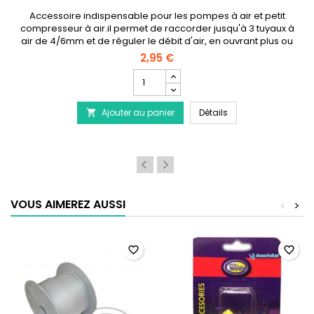
Accessoire indispensable pour les pompes à air et petit
compresseur à air.il permet de raccorder jusqu'à 3 tuyaux à
air de 4/6mm et de réguler le débit d'air, en ouvrant plus ou
moins les robinets.
2,95 €
Champ
quantité
du
à air cylindrique 25x15 mm - Lot de 4
Robinet droit en méta
Ajouter au panier
produit
Détails

Robinet
droit
en
métal
-
2
sorties
VOUS AIMEREZ AUSSI
<
>
favorite_border
favorite_border