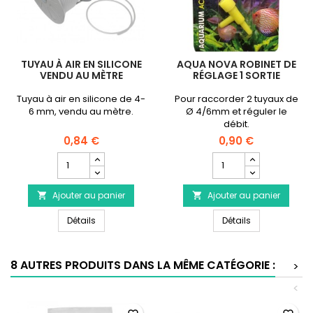
TUYAU À AIR EN SILICONE
AQUA NOVA ROBINET DE
VENDU AU MÈTRE
RÉGLAGE 1 SORTIE
Tuyau à air en silicone de 4-
Pour raccorder 2 tuyaux de
6 mm, vendu au mètre.
Ø 4/6mm et réguler le
débit.
0,84 €
0,90 €
Champ
Champ
quantité
quantité
du
du
Ajouter au panier
produit
Ajouter au panier
produit


Tuyau
AQUA
Tuyau à air en silicone vendu au mètre
AQUA NOVA Robi
à
Détails
NOVA
Détails
air
Robinet
en
de
silicone
réglage
8 AUTRES PRODUITS DANS LA MÊME CATÉGORIE :
>
vendu
1
au
sortie
<
mètre