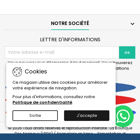
Mini
à
air
-
4
NOTRE SOCIÉTÉ

sorties
-
Pack
LETTRE D'INFORMATIONS
tuyau
et
diffuseurs
Vous pouvez vous désinscrire à tout moment. Vous trouverez
pour cela nos informations de contact dans les conditions
Cookies
d'utilisation du site.
Ce magasin utilise des cookies pour améliorer
Facebook
votre expérience de navigation.
Pour plus d'informations, consultez notre
YouTube
Politique de confidentialité
.
Instagram
Sortie
J'accepte
© 2026 Tous droits réservés et reproduction interdite : La Boutique
Des Animaux (LBDA) / Animalerie en ligne - Alimentation et
accessoires pour animaux.