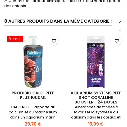
⚠
Comme tout produit chimique, il doit être tenu hors de portée
des enfants.
8 AUTRES PRODUITS DANS LA MÊME CATÉGORIE :
>
<
Promo !
favorite_border
favorite_border
PRODIBIO CALCI REEF
AQUARIUM SYSTEMS REEF
PLUS 1000ML
SHOT CORALLINE
BOOSTER - 24 DOSES
CALCI REEF + apporte du
Substances destinées à
calcium et du magnésium
favoriser la synthèse du
dans un aquarium marin
calcium dans les coraux et
les algues.
29,70 €
15,99 €