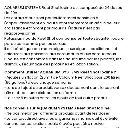
AQUARIUM SYSTEMS Reef Shot Iodine est composé de 24 doses
de 20ml.
Les coraux mous sont particulièrement sensibles à
l'appauvrissement en iodure et présenteront un déclin de leur
croissance et finiront par mourir si l'iodure n'est pas
réapprovisionné.
Potassium Iodide Reef Shot compense en toute sécurité l'iodure
perdu consommé par les coraux.
Il est bénéfique aux macroalgues, aux algues coralliennes et
calcaires, aux poissons, aux coraux durs et aux coraux mous.
L'iodure est consommé dans les aquariums par les plantes, les
animaux, l'écumage des protéines et l'ozonisation.
Comment utiliser AQUARIUM SYSTEMS Reef Shot Iodine ?
• Ajoutez un flacon (20ml) de Calcium Reef Shot pour 200 litres
(50 gallons) d'eau chaque semaine.
• Lors de l'ajout du produit, versez doucement dans le courant
afin d'obtenir une distribution uniforme.
• Laissez 5 minutes entre les ajouts de tout autre produit.
Nos conseils sur AQUARIUM SYSTEMS Reef Shot Iodine :
• Ne pas mélanger différents produits avant de les doser.
• Le contact direct avec les organismes marins doit être évité
car une concentration locale élevée peut être nocive.