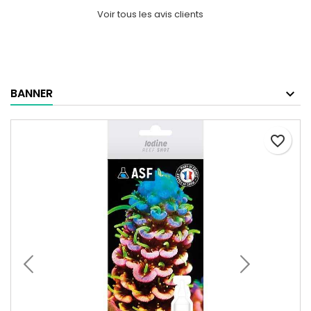
Voir tous les avis clients
BANNER
favorite_border