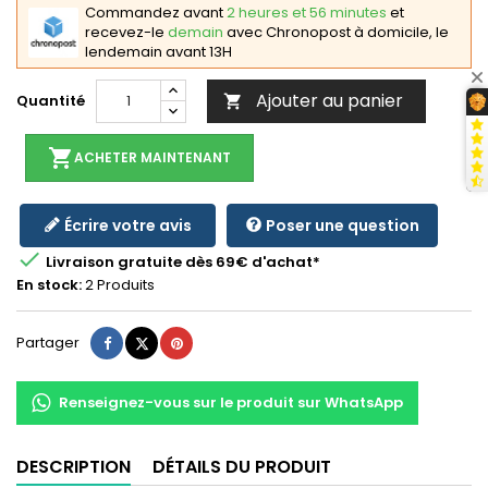
Commandez avant
2 heures et 56 minutes
et
recevez-le
demain
avec Chronopost à domicile, le
lendemain avant 13H
Ajouter au panier
Quantité

shopping_cart
ACHETER MAINTENANT
Écrire votre avis
Poser une question

Livraison gratuite dès 69€ d'achat*
En stock:
2 Produits
Partager
Tweet
Pinterest
Partager
Renseignez-vous sur le produit sur WhatsApp
DESCRIPTION
DÉTAILS DU PRODUIT