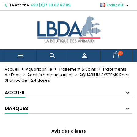

Téléphone:
+33 (0)7 63 67 67 89
Français
×
×
×
Mes listes d'envies
Créer une liste d'envies
Connexion
Créer une nouvelle liste
add_circle_outline
Vous devez être connecté pour ajouter des produits
Nom de la liste d'envies
à votre liste d'envies.
Annuler
Connexion
0



Annuler
Créer une liste d'envies
Accueil
Aquariophilie
Traitement & Soins
Traitements
de l'eau
Additifs pour aquarium
AQUARIUM SYSTEMS Reef
Shot Iodide - 24 doses
ACCUEIL
MARQUES
Avis des clients