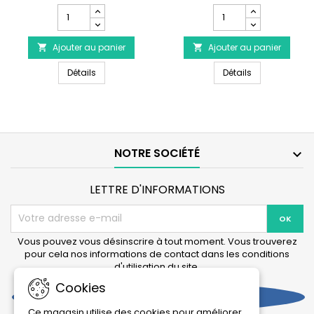
Champ
Champ
quantité
quantité
du
du
Ajouter au panier
produit
Ajouter au panier
produit


PRODIBIO
AQUARIUM
PRODIBIO Calci Reef Plus 1000ml
AQUARIUM SYSTE
Calci
Détails
SYSTEMS
Détails
Reef
Reef
Plus
Shot
1000ml
Coralline
Booster
-
24
NOTRE SOCIÉTÉ

doses
LETTRE D'INFORMATIONS
Vous pouvez vous désinscrire à tout moment. Vous trouverez
pour cela nos informations de contact dans les conditions
d'utilisation du site.
Cookies
Facebook
Ce magasin utilise des cookies pour améliorer