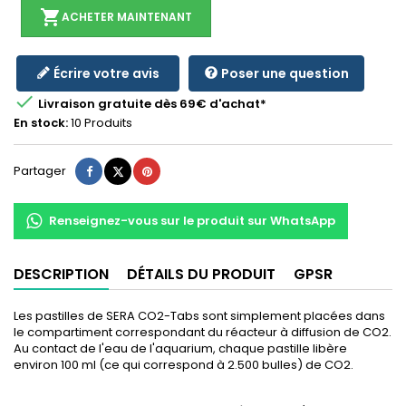
shopping_cart
ACHETER MAINTENANT
Écrire votre avis
Poser une question

Livraison gratuite dès 69€ d'achat*
En stock:
10 Produits
Partager
Tweet
Pinterest
Partager
Renseignez-vous sur le produit sur WhatsApp
DESCRIPTION
DÉTAILS DU PRODUIT
GPSR
Les pastilles de SERA CO2-Tabs sont simplement placées dans
le compartiment correspondant du réacteur à diffusion de CO2.
Au contact de l'eau de l'aquarium, chaque pastille libère
environ 100 ml (ce qui correspond à 2.500 bulles) de CO2.