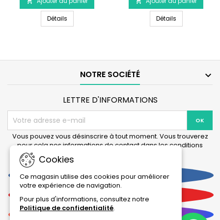
Ajouter au panier
produit
Ajouter au panier
produit


JBL
AQUA
JBL ProFlora Adapt u-m 2
AQUA NOVA Dé
ProFlora
Détails
NOVA
Détails
Adapt
Détendeur
u-
de
m
CO2
2
NOTRE SOCIÉTÉ

LETTRE D'INFORMATIONS
Vous pouvez vous désinscrire à tout moment. Vous trouverez
pour cela nos informations de contact dans les conditions
d'utilisation du site.
Cookies
Facebook
Ce magasin utilise des cookies pour améliorer
votre expérience de navigation.
YouTube
Pour plus d'informations, consultez notre
Politique de confidentialité
.
Instagram