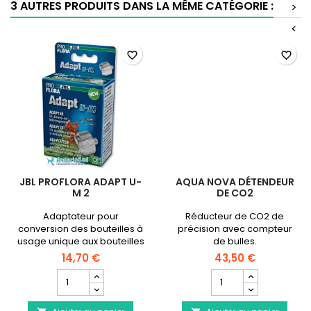
3 AUTRES PRODUITS DANS LA MÊME CATÉGORIE :
>
<
favorite_border
favorite_border
JBL PROFLORA ADAPT U-
AQUA NOVA DÉTENDEUR
M 2
DE CO2
Adaptateur pour
Réducteur de CO2 de
conversion des bouteilles à
précision avec compteur
usage unique aux bouteilles
de bulles.
rechargeables
14,70 €
43,50 €
Champ
Champ
quantité
quantité
du
du