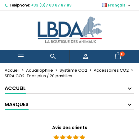

Téléphone:
+33 (0)7 63 67 67 89
Français
×
×
×
Mes listes d'envies
Créer une liste d'envies
Connexion
Créer une nouvelle liste
add_circle_outline
Vous devez être connecté pour ajouter des produits
Nom de la liste d'envies
à votre liste d'envies.
Annuler
Connexion
0



Annuler
Créer une liste d'envies
Accueil
Aquariophilie
Système CO2
Accessoires CO2
SERA CO2-Tabs plus / 20 pastilles
ACCUEIL
MARQUES
Avis des clients