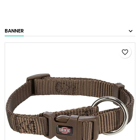
BANNER
favorite_border