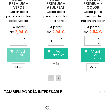
PREMIUM -
PREMIUM -
PREMIUM -
VERDE
AZUL REAL
COLOR
BOSQUE
OCÉANO
Collar para
Collar para
Collar para
perro de nailon
perro de nailon
perros de
color verde
color azul real
nailon en color
bosque
disponible en
océano
disponible en
varios
disponible en
2,94 €
2,94 €
2,94 €
varios
tamaños.
varios
cantidad
cantidad
cantidad
tamaños.
tamaños.
del
del
del
producto
producto
producto
Collar
Añadir
Collar
Ver
Collar
Añadir



al
detalles
al
Premium
Premium
Premium
carrito
carrito
-
-
-
remium - Color caramelo
Collar Premium - Azul Real
Más
Verde
Azul
Color
Collar Premium - Verde Bosque
Collar Pr
Más
Más
Bosque
Real
Océano
TAMBIÉN PODRÍA INTERESARLE
<
>
favorite_border