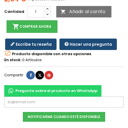
Añadir al carrito
Cantidad

shopping_cart
COMPRAR AHORA
Escribe tu reseña
Hacer una pregunta

Producto disponible con otras opciones
En stock:
0 Artículos
Compartir
Tuitear
Pinterest
Compartir
Pregunta sobre el producto en WhatsApp
NOTIFICARME CUANDO ESTÉ DISPONIBLE