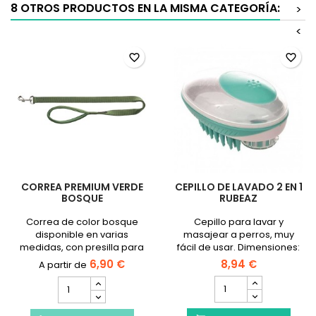
8 OTROS PRODUCTOS EN LA MISMA CATEGORÍA:
>
<
favorite_border
favorite_border
CORREA PREMIUM VERDE
CEPILLO DE LAVADO 2 EN 1
BOSQUE
RUBEAZ
Correa de color bosque
Cepillo para lavar y
disponible en varias
masajear a perros, muy
medidas, con presilla para
fácil de usar. Dimensiones:
fijar la placa o intermitente
11,5 x 7,5 cm
6,90 €
8,94 €
del perro.
cantidad
cantidad
__ETS_EMBED_MA==__
del
del
producto
producto