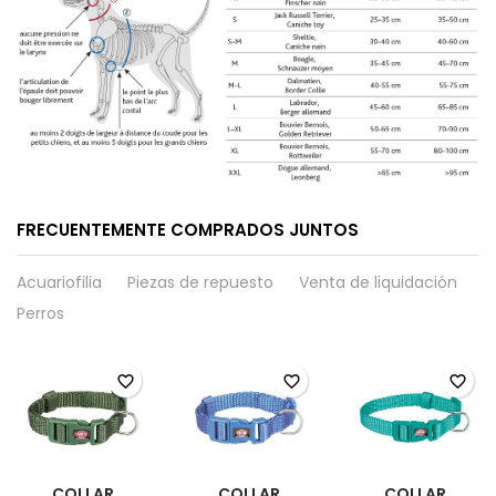
FRECUENTEMENTE COMPRADOS JUNTOS
Acuariofilia
Piezas de repuesto
Venta de liquidación
Perros
favorite_border
favorite_border
favorite_border
COLLAR
COLLAR
COLLAR