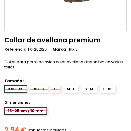
Collar de avellana premium
Referencia
TX-202126
Marca
TRIXIE
Collar para perro de nylon color avellana disponible en varias
tallas.
Tamaño :
XXS–XS
XS–S
S
M–L
S–M
L–XL
Dimensiones:
15–25 cm / 10 mm
2,94 €
Impuestos incluidos