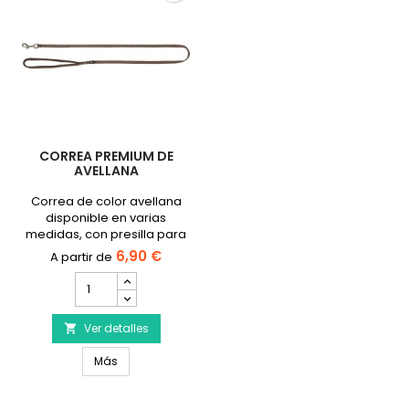
CORREA PREMIUM DE
AVELLANA
Correa de color avellana
disponible en varias
medidas, con presilla para
fijar la placa del perro o un
6,90 €
intermitente.
cantidad
__ETS_EMBED_MA==__
del
producto
Correa
Ver detalles

premium
Correa premium de avellana
de
Más
avellana