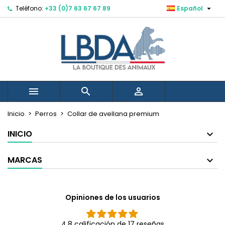

Teléfono:
+33 (0)7 63 67 67 89
Español
Mes listes d'envies
Crear lista de deseos
Iniciar sesión
Debe iniciar sesión para guardar productos en su lista de 
Nombre de la lista de deseos
Cancelar
Ini



Cancelar
Crear lista
Inicio
Perros
Collar de avellana premium
Créer une nouvelle liste
add_circle_outline
INICIO
MARCAS
Opiniones de los usuarios
4.8 calificación de 17 reseñas