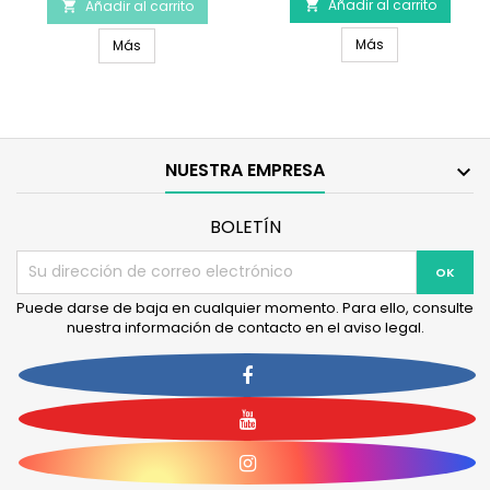
Añadir al carrito
Cepillo
Añadir al carrito
Correa


de
Premium
Cepillo de lava
Correa Premium Verde Bosque
lavado
Más
Verde
Más
2
Bosque
en
1
RUBEAZ
NUESTRA EMPRESA

BOLETÍN
Puede darse de baja en cualquier momento. Para ello, consulte
nuestra información de contacto en el aviso legal.
Facebook
YouTube
Instagram