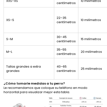
XXS–XS
10 milímetros
centímetros
22–35
XS–S
10 milímetros
centímetros
30–45
S–M
15 milímetros
centímetros
35–55
M–L
20 milímetros
centímetros
Tallas grandes a extra
40–65
25 milímetros
grandes
centímetros
¿Cómo tomarle medidas a tu perro?
Le recomendamos que coloque su teléfono en modo
horizontal para visualizar mejor esta tabla.