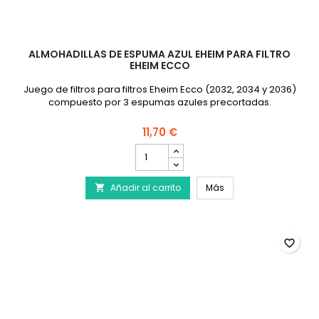
ALMOHADILLAS DE ESPUMA AZUL EHEIM PARA FILTRO
EHEIM ECCO
Juego de filtros para filtros Eheim Ecco (2032, 2034 y 2036)
compuesto por 3 espumas azules precortadas.
11,70 €
cantidad
del
producto
Almohadillas de espum
Añadir al carrito
Almohadillas
Más

de
espuma
azul
EHEIM
favorite_border
para
filtro
EHEIM
Ecco