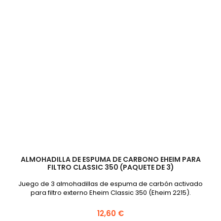
/
Professional
/
Professional
2
ALMOHADILLA DE ESPUMA DE CARBONO EHEIM PARA
FILTRO CLASSIC 350 (PAQUETE DE 3)
Juego de 3 almohadillas de espuma de carbón activado
para filtro externo Eheim Classic 350 (Eheim 2215).
12,60 €