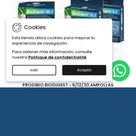
Cookies
Esta tienda utiliza cookies para mejorar tu
experiencia de navegación..
Para obtener más información, consulte
nuestra
Politique de confidentialité
.
salir
Acepto
PRODIBIO BIODIGEST - 6/12/30 AMPOLLAS
Disponible en ampollas de 6/12/30, para sembrar
bacterias en un acuario de agua de mar o de agua
dulce.
(2)
15,90 €
cantidad