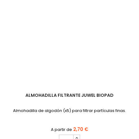
(paquete
de
3)
ALMOHADILLA FILTRANTE JUWEL BIOPAD
Almohadilla de algodón (x5) para filtrar partículas finas.
2,70 €
cantidad