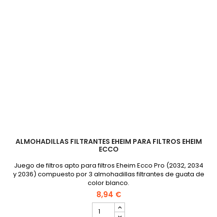
ALMOHADILLAS FILTRANTES EHEIM PARA FILTROS EHEIM
ECCO
Juego de filtros apto para filtros Eheim Ecco Pro (2032, 2034
y 2036) compuesto por 3 almohadillas filtrantes de guata de
color blanco.
8,94 €
cantidad
del