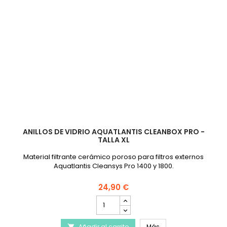
ANILLOS DE VIDRIO AQUATLANTIS CLEANBOX PRO -
TALLA XL
Material filtrante cerámico poroso para filtros externos
Aquatlantis Cleansys Pro 1400 y 1800.
24,90 €
cantidad
del
producto
Anillos de vidrio AQUA
Añadir al carrito
Más
