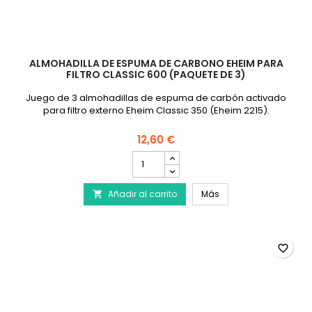
ALMOHADILLA DE ESPUMA DE CARBONO EHEIM PARA
FILTRO CLASSIC 600 (PAQUETE DE 3)
Juego de 3 almohadillas de espuma de carbón activado
para filtro externo Eheim Classic 350 (Eheim 2215).
12,60 €
cantidad
del
producto
Almohadilla de espum
Añadir al carrito
Almohadilla
Más

de
espuma
de
carbono
favorite_border
EHEIM
para
filtro
Classic
600