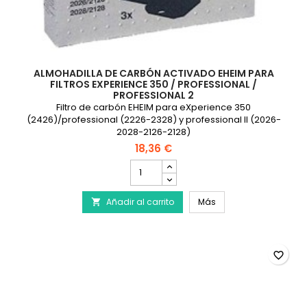
ALMOHADILLA DE CARBÓN ACTIVADO EHEIM PARA
FILTROS EXPERIENCE 350 / PROFESSIONAL /
PROFESSIONAL 2
Filtro de carbón EHEIM para eXperience 350
(2426)/professional (2226-2328) y professional II (2026-
2028-2126-2128)
18,36 €
cantidad
del
producto
Almohadilla de carbón
Añadir al carrito
Almohadilla
Más

de
carbón
activado
EHEIM
favorite_border
para
filtros
eXperience
350