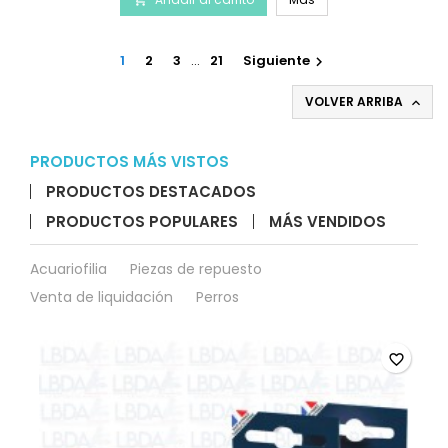
Anillos
de
vidrio
AQUATLANTIS
1
2
3
…
21
Siguiente

CleanBox
Pro
VOLVER ARRIBA

-
Talla
XL
PRODUCTOS MÁS VISTOS
PRODUCTOS DESTACADOS
PRODUCTOS POPULARES
MÁS VENDIDOS
Acuariofilia
Piezas de repuesto
Venta de liquidación
Perros
favorite_border