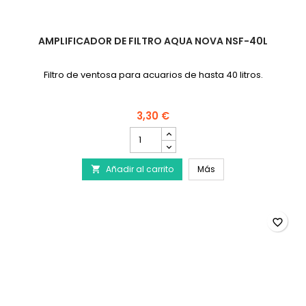
AMPLIFICADOR DE FILTRO AQUA NOVA NSF-40L
Filtro de ventosa para acuarios de hasta 40 litros.
3,30 €
cantidad
del
producto
Amplificador de filtr
Añadir al carrito
Amplificador
Más

de
filtro
AQUA
NOVA
favorite_border
NSF-
40L