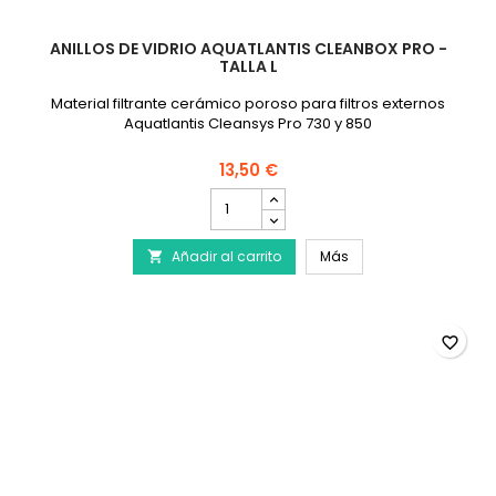
ANILLOS DE VIDRIO AQUATLANTIS CLEANBOX PRO -
TALLA L
Material filtrante cerámico poroso para filtros externos
Aquatlantis Cleansys Pro 730 y 850
13,50 €
cantidad
del
producto
Anillos de vidrio AQUA
Añadir al carrito
Anillos
Más

de
vidrio
AQUATLANTIS
CleanBox
favorite_border
Pro
-
Talla
L