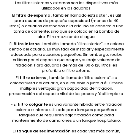
Los filtros internos y externos son los dispositivos más
utilizados en los acuarios:
El
filtro de espuma
, también llamado
extractor
, es útil
para acuarios de pequeña capacidad (menos de 40
litros) o acuarios destinados a la cría. No se conecta a una
toma de corriente, sino que se coloca en la bomba de
aire. Filtra mezclando el agua.
El
filtro interno
, también llamado "filtro interior", se coloca
dentro del acuario. Es muy fácil de instalar y especialmente
adecuado para acuarios pequeños. Sin embargo, recibe
críticas por el espacio que ocupa y su bajo volumen de
filtración. Para acuarios de más de 100 o 120 litros, es
preferible el filtro externo.
El
filtro externo
, también llamado "filtro externo", se
coloca fuera del acuario, en el mueble o junto a él. Ofrece
múltiples ventajas: gran capacidad de filtración,
preservación del espacio vital de los peces y fácil limpieza.
- El
filtro colgante
es una variante híbrida entre filtración
externa e interna utilizada para tanques pequeños o
tanques que requieren baja filtración como para
mantenimiento de camarones o un tanque hospitalario.
El
tanque de sedimentación
es
cada vez más común,