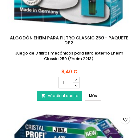
ALGODÓN EHEIM PARA FILTRO CLASSIC 250 - PAQUETE
DE 3
Juego de 3 filtros mecánicos para filtro externo Eheim
Classic 250 (Eheim 2213).
8,40 €
cantidad
del
producto
Algodón EHEIM para fi
Añadir al carrito
Algodón
Más

EHEIM
para
filtro
Classic
favorite_border
250
-
Paquete