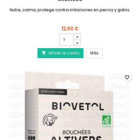
Nutre, calma, protege contra irritaciones en perros y gatos.
12,60 €
cantidad
del
producto
BIOVETOL - Bálsamo c
Añadir al carrito
BIOVETOL
Más

-
Bálsamo
calmante
y
favorite_border
nutritivo
orgánico