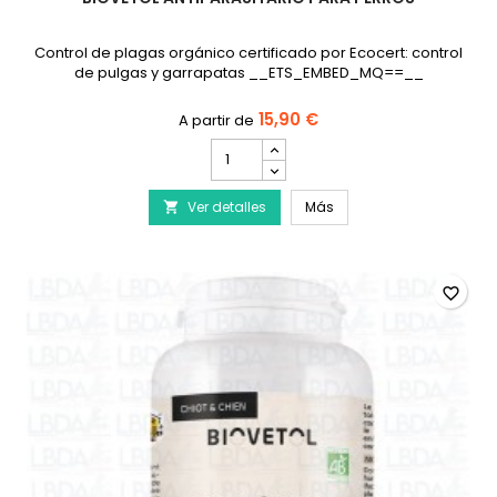
Control de plagas orgánico certificado por Ecocert: control
de pulgas y garrapatas __ETS_EMBED_MQ==__
15,90 €
cantidad
del
producto
BIOVETOL Antiparasitario
Ver detalles
BIOVETOL
Más

Antiparasitario
para
Perros
favorite_border