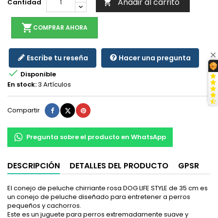
Añadir al carrito
Cantidad

shopping_cart
COMPRAR AHORA
Escribe tu reseña
Hacer una pregunta

Disponible
En stock:
3 Artículos
Compartir
Tuitear
Pinterest
Compartir
Pregunta sobre el producto en WhatsApp
DESCRIPCIÓN
DETALLES DEL PRODUCTO
GPSR
El conejo de peluche chirriante rosa DOG LIFE STYLE de 35 cm es
un conejo de peluche diseñado para entretener a perros
pequeños y cachorros.
Este es un juguete para perros extremadamente suave y