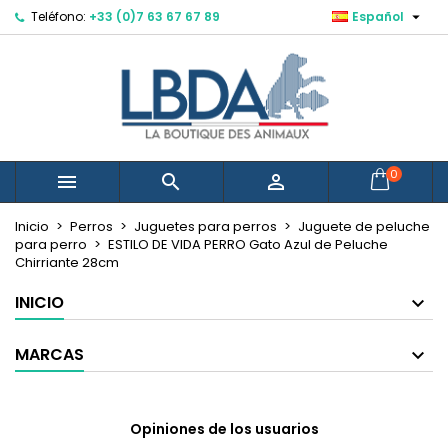

Teléfono:
+33 (0)7 63 67 67 89
Español
×
×
×
Mes listes d'envies
Crear lista de deseos
Iniciar sesión
Debe iniciar sesión para guardar productos en su
Nombre de la lista de deseos
lista de deseos.
Cancelar
Iniciar sesión
0



Cancelar
Crear lista de deseos
Créer une nouvelle liste
add_circle_outline
Inicio
Perros
Juguetes para perros
Juguete de peluche
para perro
ESTILO DE VIDA PERRO Gato Azul de Peluche
Chirriante 28cm
INICIO
MARCAS
Opiniones de los usuarios