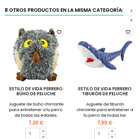
8 OTROS PRODUCTOS EN LA MISMA CATEGORÍA:
>
<
favorite_border
favorite_border
ESTILO DE VIDA PERRERO
ESTILO DE VIDA PERRERO
BÚHO DE PELUCHE
TIBURÓN DE PELUCHE
Juguete de búho chirriante
Juguete de tiburón
para entretener a tu perro
chirriante para entretener a
de todas las edades.
tu perro de todas las
edades.
7,20 €
7,50 €
cantidad
cantidad
del
del