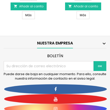
producto
producto
Añadir al carrito
ESTILO
Añadir al carrito
ESTILO


DE
DE
ESTILO DE VIDA PERRERO Búho de peluche
ESTILO DE VIDA 
VIDA
Más
VIDA
Más
PERRERO
PERRERO
Búho
Tiburón
de
de
peluche
peluche
NUESTRA EMPRESA

BOLETÍN
Puede darse de baja en cualquier momento. Para ello, consulte
nuestra información de contacto en el aviso legal.
Facebook
YouTube
Instagram