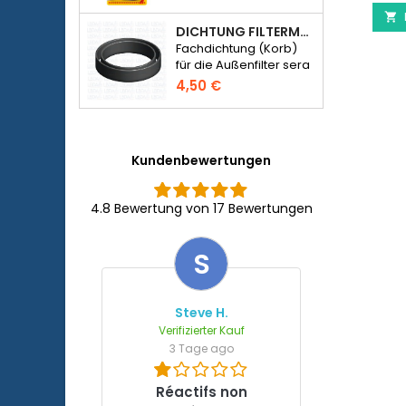

DICHTUNG FILTERMEDIENFACH - SERA FIL BIOACTIVE 250 FILTER BEI 400+UV UND UVC-XTREME 800 ODER 1200
Fachdichtung (Korb)
für die Außenfilter sera
Fil Bioactive 250,
4,50 €
250+UV, 400+UV und
UVC-Xtreme 800/1200.
Kundenbewertungen
4.8 Bewertung von 17 Bewertungen
S
Steve H.
Verifizierter Kauf
3 Tage ago
Réactifs non