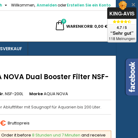

h
Willkommen,
Anmelden
oder
Erstellen Sie ein Konto
×
×
×
KING-AVIS
0
e
WARENKORB
0,00 €
4.7 / 5
“Sehr gut”
gen
118 Meinungen
SVERKAUF
n
n
 NOVA Dual Booster Filter NSF-
r.
NSF-200L
Marke
AQUA NOVA
 Abluftfilter mit Saugnapf für Aquarien bis 200 Liter.
 €
Bruttopreis
Order it before
8 Stunden und 7 Minuten
and receive