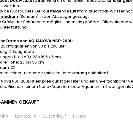
200L Dual-
Abluftfilter
wird
an einer Seite Ihres Aquariums
angebr
t werden.
zip des Absaugers: Der aufsteigende Luftstrom drückt das Wasser n
ermedium
(Schaum) in den Absauger gesaugt.
 Größe der Schäume ermöglicht Ihnen ein größeres Filtervolumen von
unterstützung.
che Daten von AQUANOVA NSF-200L:
ür Zuchtaquarien von 50 bis 200 Liter
gung: 2 Saugnäpfe
ngen (L x H x B): 23 x 16,5 x 6 cm
lbare Höhe: 23 bis 35 cm
chaum: X2
ert mit einer Luftpumpe (nicht im Lieferumfang enthalten)
Nova NSF-200L ist ein preisgünstiger Filter und ein unverzichtbarer 
iche Fische in einem Nano-Aquarium oder Aquarium mit weniger als 2
SAMMEN GEKAUFT
hilie
Ersatzteile
Ausverkauf
Hunde