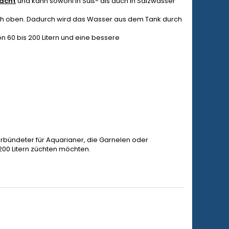
acht
und kann sowohl in Süß- als auch in Salzwasser
ach oben. Dadurch wird das Wasser aus dem Tank durch
 60 bis 200 Litern und eine bessere
Verbündeter für Aquarianer, die Garnelen oder
00 Litern züchten möchten.