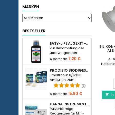
MARKEN
BESTSELLER
EASY-LIFE ALGEXIT - ANTI-ALGUES POUR AQUARIUM
SILIKO
Zur Bekämpfung der
ALS
überwiegenden
Mehrheit der
7,20 €
4–6
Algenarten in
Luftschl
Süßwasseraquarien.
PRODIBIO BIODIGEST – 6/12/30 AMPULLEN
Erhältlich in 6/12/30
Ampullen, zum
S
Besiedeln eines
L
(2)
Meerwasser- oder
a
15,90 €
Süßwasseraquariums
In

mit Bakterien.
HANNA INSTRUMENTS HI774-25 FÜR PHOSPHAT-PHOTOMETER HI774
Pulverförmige
Reagenzien für Mini-