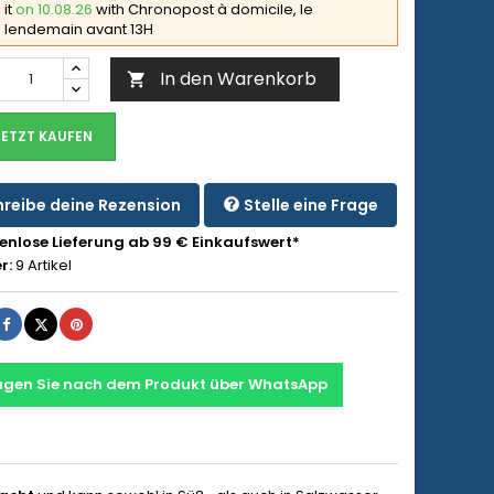
it
on 10.08.26
with Chronopost à domicile, le
lendemain avant 13H
In den Warenkorb

JETZT KAUFEN
reibe deine Rezension
Stelle eine Frage
enlose Lieferung ab 99 € Einkaufswert*
r:
9 Artikel
Teilen
Tweet
Pinterest
agen Sie nach dem Produkt über WhatsApp