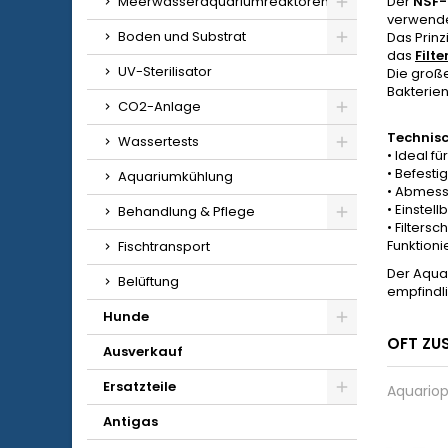
Meerwasseraquariumreaktoren
Der
NSF-
verwende
Boden und Substrat
Das Prin
das
Filt
UV-Sterilisator
Die große
Bakterien
CO2-Anlage
Technis
Wassertests
• Ideal f
• Befesti
Aquariumkühlung
• Abmessu
• Einstel
Behandlung & Pflege
• Filters
Funktioni
Fischtransport
Der Aqua 
Belüftung
empfindl
Hunde
OFT ZU
Ausverkauf
Ersatzteile
Aquariop
Antigas