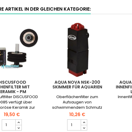
E ARTIKEL IN DER GLEICHEN KATEGORIE:
DISCUSFOOD
AQUA NOVA NSK-200
AQUA
HENFILTER MIT
SKIMMER FÜR AQUARIEN
INNENF
ERAMIK - PM
uftfilter DISCUSFOOD
Oberflächenfilter zum
Innenfil
085 verfügt über
Aufsaugen von
poröse Keramik zur
schwimmendem Schmutz
chanischen und
und Entfernen des Fettfilms
19,50 €
10,26 €
schen Filterung. Für
von der Wasseroberfläche.
DISCUSFOOD
AQUA
rien bis 150 Liter
Höhenfilter
NOVA
geeignet.