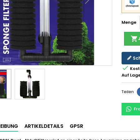
Menge
shopping_cart
Sch

Kost
Auf Lage
Teilen
Fr
EIBUNG
ARTIKELDETAILS
GPSR