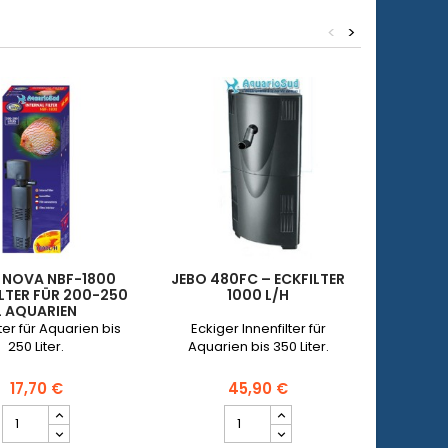
<
>
 NOVA NBF-1800
JEBO 480FC – ECKFILTER
EHEIM 
ILTER FÜR 200-250
1000 L/H
600
L AQUARIEN
AUSSEN
ter für Aquarien bis
Eckiger Innenfilter für
EHEIM Au
250 Liter.
Aquarien bis 350 Liter.
für Aqua
17,70 €
45,90 €
AQUA
JEBO
NOVA
480FC