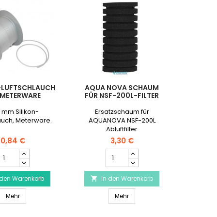
N-LUFTSCHLAUCH
AQUA NOVA SCHAUM
 METERWARE
FÜR NSF-200L-FILTER
 mm Silikon-
Ersatzschaum für
auch, Meterware.
AQUANOVA NSF-200L
Abluftfilter
0,84 €
3,30 €
ilikon-
AQUA
uftschlauch
NOVA
ls
Schaum
 den Warenkorb
Meterware
In den Warenkorb
für

Produktmengenfeld
NSF-
Silikon-Luftschlauch als Meterware
AQUA NOVA Schaum für NSF-20
Mehr
200L-
Mehr
Filter
Produktmengenfeld