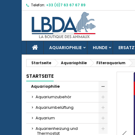
Telefon:
+33 (0)7 63 67 67 89
M
W
A
add_circle_outline
Si
Na
zu
STARTSEITE
AQUARIOPHILIE
HUNDE
ERSATZ
Startseite
Aquariophilie
Filteraquarium
STARTSEITE
Aquariophilie
Aquariumzubehör
Aquariumbelüftung
Aquarium
Aquarienheizung und
Thermostat