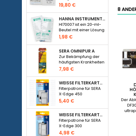
Photometer Checker
19,80 €
8 ANDER
HC Phosphat (HI774),
25 Tests
HANNA INSTRUMENTS HI70007 - PH 7,01 KALIBRIERLÖSUNG FÜR ELEKTRONISCHES PH-METER
HI70007 ist ein 20-ml-
Beutel mit einer Lösung
mit einem pH-Wert von
1,98 €
7,01 zur Kalibrierung
elektronischer pH-
SERA OMNIPUR A
Meter
Zur Bekämpfung der
häufigsten Krankheiten
von
7,98 €
Süßwasserzierfischen.
WEISSE FILTERKARTUSCHE FÜR SERA X-EDGE 450 - 2 STÜCK
Filterpatrone für SERA
HÖ
X-Edge 450
K
Der Abl
5,40 €
DF30
ultra
WEISSE FILTERKARTUSCHE FÜR SERA X-EDGE 300 - 2 STÜCK
me
Filterpatrone für SERA
biologi
X-Edge 300
Aqua
4,98 €