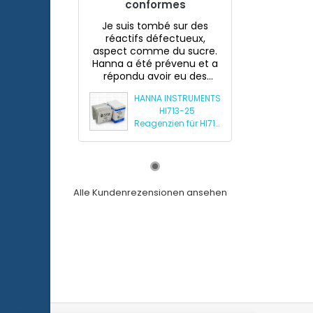
conformes
Je suis tombé sur des
réactifs défectueux,
aspect comme du sucre.
Hanna a été prévenu et a
répondu avoir eu des
souci...
HANNA INSTRUMENTS
HI713-25
Reagenzien für HI713
Mini-Phosphat-
Photometer
Alle Kundenrezensionen ansehen