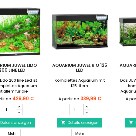
RIUM JUWEL LIDO
AQUARIUM JUWEL RIO 125
AQUARI
200 LINE LED
LED
Lido 200 line Led ist
Komplettes Aquarium mit
Das JUWE
omplettes Aquarium
125 Litern.
komp
it allem für die
Aquariu
nbetriebnahme
einem 
429,90 €
339,99 €
notwendigen
Heiz
Aquarium
Aquarium
ehör.Kostenlose
Lichtgal
JUWEL
JUWEL
ieferung nach
Hause
Lido
Rio
Vereinbarung
We
Details anzeigen
200
Details anzeigen
125


Termi
Line
Led
NEUE
Aquarium JUWEL Lido 200 Line Led
Aquarium JUWEL Rio 125 Led
Led
Mehr
Produktmengenfeld
Mehr