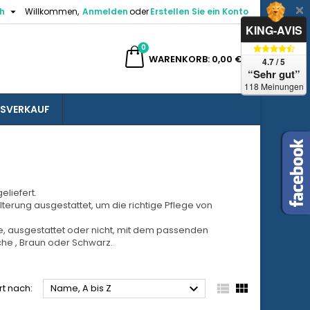

h
Willkommen,
Anmelden
oder
Erstellen Sie ein Konto
×
×
×
×
KING-AVIS
0
e
WARENKORB
0,00 €
4.7 / 5
“Sehr gut”
gen
118 Meinungen
SVERKAUF
)
n
n
liefert.
lterung ausgestattet, um die richtige Pflege von
e, ausgestattet oder nicht, mit dem passenden
che
, Braun oder Schwarz.



rt nach:
Name, A bis Z