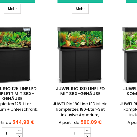
Led
Led
Aquarium JUWEL Rio 350 Led - 350 Liter
Aquarium JUWEL Trigon 190
-
Mehr
Produktmengenfeld
Mehr
350
Liter
Produktmengenfeld
 RIO 125 LINE LED
JUWEL RIO 180 LINE LED
JUWEL 
PLETT MIT SBX-
MIT SBX-GEHÄUSE
KOMP
GEHÄUSE
lettes 125-Liter-
JUWEL Rio 180 Line LED ist ein
JUWEL Ri
um + Unterschrank.
komplettes 180-Liter-Set
komple
inklusive Aquarium,
ink
Unterschrank, Filtersystem,
Untersc
544,98 €
580,09 €
Heizer und LED-Lichtgalerie.
Heizer u
JUWEL
JUWEL
⚠️ NEUES graues Modell
⚠️ NE
Rio
Rio