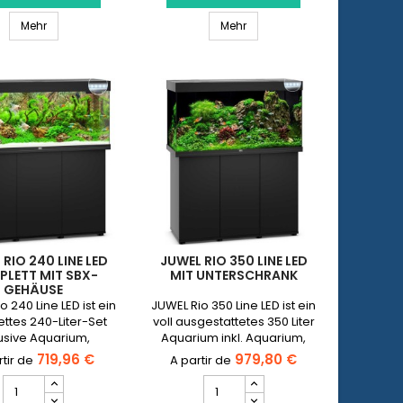
Led
Led
 Led
Aquarium JUWEL Trigon 350 Led
JUWEL Lido 200 Line Led mit 
Produktmengenfeld
Mehr
mit
Mehr
Möbel
Produktmengenfeld
RIO 240 LINE LED
JUWEL RIO 350 LINE LED
LETT MIT SBX-
MIT UNTERSCHRANK
GEHÄUSE
o 240 Line LED ist ein
JUWEL Rio 350 Line LED ist ein
ttes 240-Liter-Set
voll ausgestattetes 350 Liter
lusive Aquarium,
Aquarium inkl. Aquarium,
hrank, Filtersystem,
passendem Unterschrank,
719,96 €
979,80 €
nd LED-Lichtgalerie.
Filtersystem, Heizer und LED-
JUWEL
JUWEL
UES graues Modell
Lichtgalerie. ⚠️ NEUES
Rio
Rio
graues Modell / Verfügbar