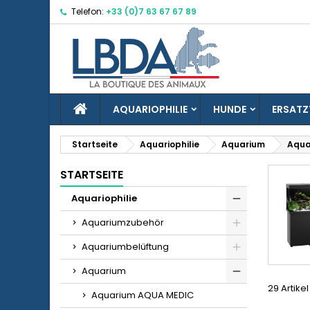
Telefon:
+33 (0)7 63 67 67 89
M
(
W
A
add_circle_outline
((
Si
Na
zu
STARTSEITE
AQUARIOPHILIE
HUNDE
ERSATZ
Startseite
Aquariophilie
Aquarium
Aqua
STARTSEITE
Aquariophilie
Aquariumzubehör
Aquariumbelüftung
Aquarium
29 Artike
Aquarium AQUA MEDIC