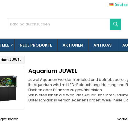
Deutsc
es listes d'envies
(modalTitle))
unschliste erstellen
nmelden
Such
Créer une nouvelle liste
confirmMessage))
e müssen angemeldet sein, um Artikel Ihrer Wunschliste hinzufü
me der Wunschliste
 können.
TEILE
NEUE PRODUKTE
AKTIONEN
ANTIGAS
AU
((cancelText))
((modalDeleteText)
Abbrechen
Anmelde
rium JUWEL
Abbrechen
Wunschliste erstelle
Aquarium JUWEL
Juwel Aquarien werden komplett und betriebsbereit ge
Ihr Aquarium wird mit LED-Beleuchtung, Heizung und Fi
Fischen oder Pflanzen zu gewährleisten.
Wir bieten Ihnen die Wahl des Aquariums Ihrer Träum
Unterschrank in verschiedenen Farben: Weiß,
helle Ei
l gefunden
Sortie