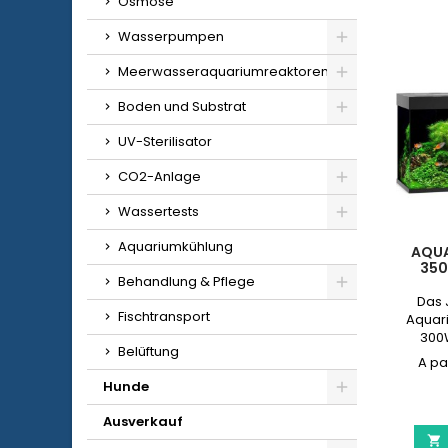
Osmose
Wasserpumpen
Meerwasseraquariumreaktoren
Boden und Substrat
UV-Sterilisator
CO2-Anlage
Wassertests
Aquariumkühlung
AQUA
350
Behandlung & Pflege
Das 
Fischtransport
Aquari
300
Belüftung
Bioflow 
Lichtga
Hunde
Modell 
Ausverkauf
