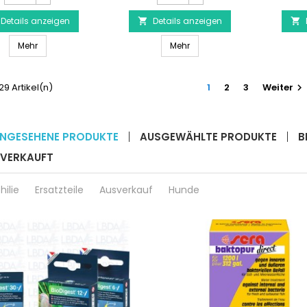
125
180
Details anzeigen
Line
Details anzeigen
Line


LED
LED
JUWEL Rio 125 Line LED komplett mit SBX-Gehäuse
JUWEL Rio 180 Line LED mit
komplett
Mehr
mit
Mehr
mit
SBX-
SBX-
Gehäuse
Gehäuse
Produktmengenfeld
 29 Artikel(n)
1
2
3
Weiter

Produktmengenfeld
ANGESEHENE PRODUKTE
AUSGEWÄHLTE PRODUKTE
B
TVERKAUFT
hilie
Ersatzteile
Ausverkauf
Hunde