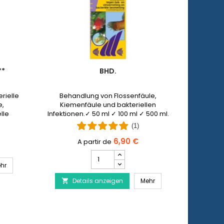
**
BHD.
AUFB
rielle
Behandlung von Flossenfäule,
Mit dem
e,
Kiemenfäule und bakteriellen
von Pet 
lle
Infektionen.✓ 50 ml ✓ 100 ml ✓ 500 ml.
Verletz
t und
Einsch
(1)
zt
s
6,90 €
Bhd.
Produktmengenfeld
SERA Baktopur Direkt***
ld
hr

Bhd.
Details anzeigen
Mehr
