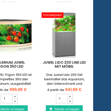
Sonderpreis!
UARIUM JUWEL
JUWEL LIDO 200 LINE LED
IGON 350 LED
MIT MÖBEL
L Trigon 350 LED ist
Das Juwel Lido 200 Set
mplettes 350 Liter
beinhaltet das Aquarium,
rium, ausgestattet
den Unterschrank und
m Innenfilter, einem
sämtliches Zubehör, das zur
999,96 €
641,99 €
er und einer LED-
Inbetriebnahme benötigt
Aquarium
JUWEL
Lichtgalerie.
wird.
JUWEL
Lido
Trigon
200
Details anzeigen
350
Details anzeigen
Line
