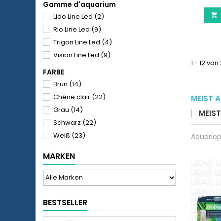
Gamme d'aquarium

Lido Line Led
(2)
Rio Line Led
(9)
Trigon Line Led
(4)
Vision Line Led
(9)
1 - 12 von
FARBE
Brun
(14)
Chêne clair
(22)
MEIST 
Grau
(14)
MEIS
Schwarz
(22)
Weiß
(23)
Aquariop
MARKEN
BESTSELLER