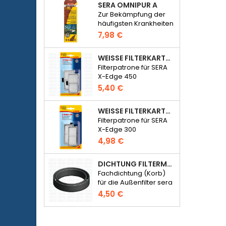
SERA OMNIPUR A
Meter
Zur Bekämpfung der
häufigsten Krankheiten
von
7,98 €
Süßwasserzierfischen.
WEISSE FILTERKARTUSCHE FÜR SERA X-EDGE 450 - 2 STÜCK
Filterpatrone für SERA
X-Edge 450
5,40 €
WEISSE FILTERKARTUSCHE FÜR SERA X-EDGE 300 - 2 STÜCK
Filterpatrone für SERA
X-Edge 300
4,98 €
DICHTUNG FILTERMEDIENFACH - SERA FIL BIOACTIVE 250 FILTER BEI 400+UV UND UVC-XTREME 800 ODER 1200
Fachdichtung (Korb)
für die Außenfilter sera
Fil Bioactive 250,
4,50 €
250+UV, 400+UV und
UVC-Xtreme 800/1200.