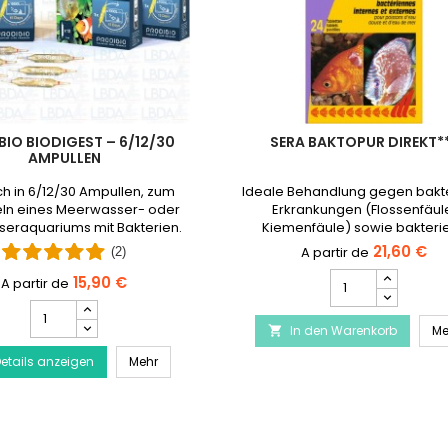
BIO BIODIGEST – 6/12/30
SERA BAKTOPUR DIREKT*
AMPULLEN
ich in 6/12/30 Ampullen, zum
Ideale Behandlung gegen bakte
ln eines Meerwasser- oder
Erkrankungen (Flossenfäul
eraquariums mit Bakterien.
Kiemenfäule) sowie bakterie
Infektionen. Produkt eingestell
21,60 €
(2)
durch Baktopur flüssig erset
SERA
15,90 €
Baktopur
PRODIBIO
Direkt***
BioDigest
dlung der Diskus-Krankheit
In den Warenkorb
Produktmengenfe
Me

–
PRODIBIO BioDigest – 6/12/30 Ampullen
etails anzeigen
6/12/30
Mehr
Ampullen
Produktmengenfeld