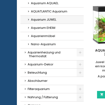
Aquarium AQUAEL
AQUATLANTIC Aquarium
Aquarium JUWEL
Aquarium EHEIM
Aquarienmöbel
Nano-Aquarium
AQUA
Aquarienheizung und
Thermostat
Juwel 
Aquarium-Dekor
ein k
m
Beleuchtung
I
Abschäumer
Zub
L
Filteraquarium

Nahrung / Fütterung