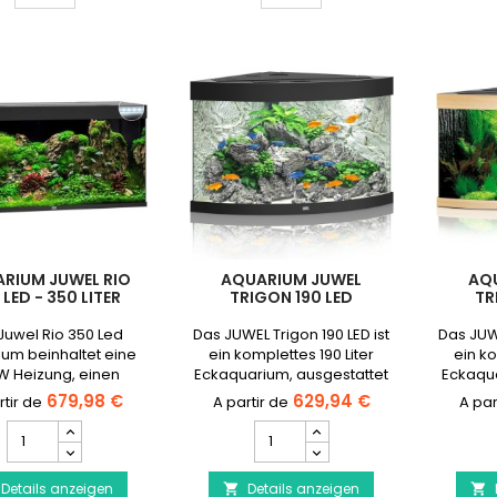
Produktmengenfeld
RIUM JUWEL RIO
AQUARIUM JUWEL
AQ
 LED - 350 LITER
TRIGON 190 LED
TR
Juwel Rio 350 Led
Das JUWEL Trigon 190 LED ist
Das JUWE
um beinhaltet eine
ein komplettes 190 Liter
ein ko
W Heizung, einen
Eckaquarium, ausgestattet
Eckaqua
L Filter und eine LED-
mit einem Innenfilter, einem
mit eine
679,98 €
629,94 €
lerie.⚠️ NEUES graues
Heizer und einer LED-
Heiz
Aquarium
Aquarium
/ Verfügbar ab März
Lichtgalerie.
JUWEL
JUWEL
2023
Rio
Trigon
Details anzeigen
350
Details anzeigen
190

