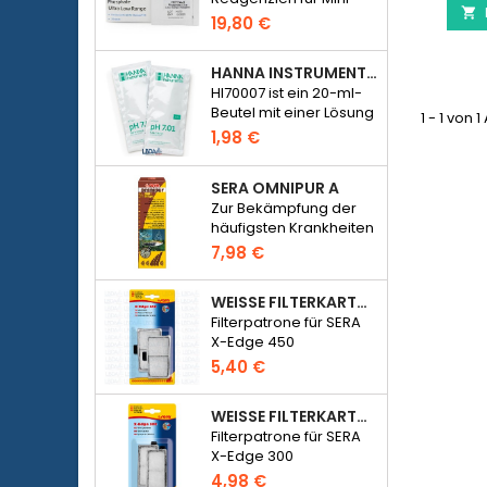

Photometer Checker
19,80 €
HC Phosphat (HI774),
25 Tests
HANNA INSTRUMENTS HI70007 - PH 7,01 KALIBRIERLÖSUNG FÜR ELEKTRONISCHES PH-METER
HI70007 ist ein 20-ml-
Beutel mit einer Lösung
1 - 1 von 1
mit einem pH-Wert von
1,98 €
7,01 zur Kalibrierung
elektronischer pH-
SERA OMNIPUR A
Meter
Zur Bekämpfung der
häufigsten Krankheiten
von
7,98 €
Süßwasserzierfischen.
WEISSE FILTERKARTUSCHE FÜR SERA X-EDGE 450 - 2 STÜCK
Filterpatrone für SERA
X-Edge 450
5,40 €
WEISSE FILTERKARTUSCHE FÜR SERA X-EDGE 300 - 2 STÜCK
Filterpatrone für SERA
X-Edge 300
4,98 €