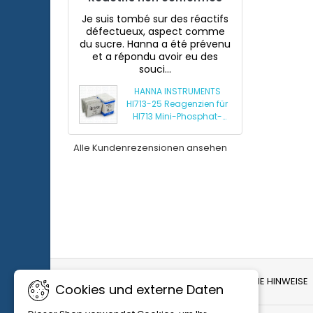
Je suis tombé sur des réactifs
défectueux, aspect comme
du sucre. Hanna a été prévenu
et a répondu avoir eu des
souci...
HANNA INSTRUMENTS
HI713-25 Reagenzien für
HI713 Mini-Phosphat-
Photometer
Alle Kundenrezensionen ansehen
LIEFERUNG UND RÜCKGABE
RECHTLICHE HINWEISE
Cookies und externe Daten