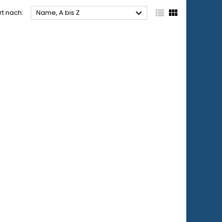



rt nach:
Name, A bis Z