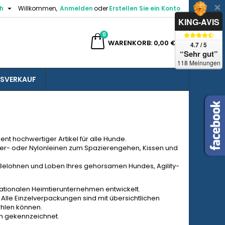

h
Willkommen,
Anmelden
oder
Erstellen Sie ein Konto
×
×
×
×
KING-AVIS
0
e
WARENKORB
0,00 €
4.7 / 5
“Sehr gut”
gen
118 Meinungen
SVERKAUF
)
n
n
nt hochwertiger Artikel für alle Hunde.
der- oder Nylonleinen zum Spazierengehen, Kissen und
um Belohnen und Loben Ihres gehorsamen Hundes, Agility-
nationalen Heimtierunternehmen entwickelt.
. Alle Einzelverpackungen sind mit übersichtlichen
ählen können.
hen gekennzeichnet.