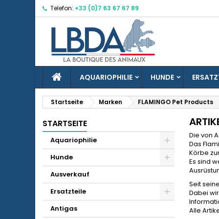
Telefon:
+33 (0)7 63 67 67 89
M
(
W
A
add_circle_outline
((
Si
Na
zu
STARTSEITE
AQUARIOPHILIE
HUNDE
ERSATZ
Startseite
Marken
FLAMINGO Pet Products
ARTIK
STARTSEITE
Die von A
Aquariophilie
Das Flam
Körbe zu
Hunde
Es sind w
Ausrüstun
Ausverkauf
Seit sein
Ersatzteile
Dabei wir
Informati
Antigas
Alle Arti