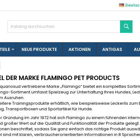
Deutsc
es listes d'envies
(modalTitle))
unschliste erstellen
nmelden
Such
Créer une nouvelle liste
confirmMessage))
e müssen angemeldet sein, um Artikel Ihrer Wunschliste hinzufü
me der Wunschliste
 können.
TEILE
NEUE PRODUKTE
AKTIONEN
ANTIGAS
AU
((cancelText))
((modalDeleteText)
Abbrechen
Anmelde
Abbrechen
Wunschliste erstelle
EL DER MARKE FLAMINGO PET PRODUCTS
quariosud vertriebene Marke „Flamingo“ bietet ein komplettes Sortime
ingo-Sortiment umfasst Spielzeug zur Unterhaltung Ihres Hundes, Le
m Ausruhen.
eitere Trainingsprodukte erhältlich, wie beispielsweise Leckerlis z
g, Transportboxen und Sportartikel für Hunde.
er Gründung im Jahr 1972 hat sich Flamingo zu einem führenden inter
d großer Wert auf die Qualität und Funktionalität der Produkte gelegt
onen beschriftet, sodass Sie ganz einfach das richtige Produkt ausw
kel sind mit klaren, verbraucherorientierten Informationen in 8 Sprac