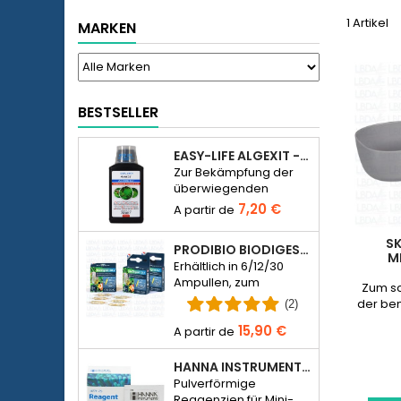
1 Artikel
MARKEN
BESTSELLER
EASY-LIFE ALGEXIT - ANTI-ALGUES POUR AQUARIUM
Zur Bekämpfung der
überwiegenden
Mehrheit der
7,20 €
Algenarten in
Süßwasseraquarien.
SK
PRODIBIO BIODIGEST – 6/12/30 AMPULLEN
M
Erhältlich in 6/12/30
Ampullen, zum
Zum s
Besiedeln eines
der ben
(2)
Meerwasser- oder
15,90 €
Süßwasseraquariums
mit Bakterien.
HANNA INSTRUMENTS HI774-25 FÜR PHOSPHAT-PHOTOMETER HI774
Pulverförmige
Reagenzien für Mini-