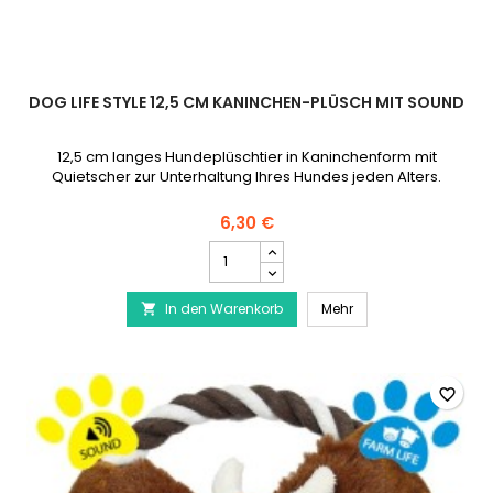
DOG LIFE STYLE 12,5 CM KANINCHEN-PLÜSCH MIT SOUND
12,5 cm langes Hundeplüschtier in Kaninchenform mit
Quietscher zur Unterhaltung Ihres Hundes jeden Alters.
6,30 €
DOG
LIFE
STYLE
DOG LIFE STYLE 12,5
In den Warenkorb
12,5
Mehr

cm
Kaninchen-
Plüsch
mit
favorite_border
Sound
Produktmengenfeld