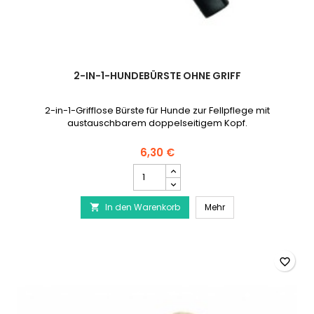
2-IN-1-HUNDEBÜRSTE OHNE GRIFF
2-in-1-Grifflose Bürste für Hunde zur Fellpflege mit
austauschbarem doppelseitigem Kopf.
6,30 €
2-
in-
1-
2-in-1-Hundebürste o
In den Warenkorb
Hundebürste
Mehr

ohne
Griff
Produktmengenfeld
favorite_border