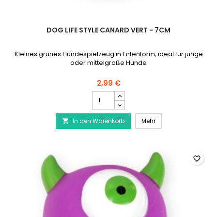
DOG LIFE STYLE CANARD VERT - 7CM
Kleines grünes Hundespielzeug in Entenform, ideal für junge
oder mittelgroße Hunde
2,99 €
DOG
LIFE
STYLE
DOG LIFE STYLE Canar
In den Warenkorb
Canard
Mehr

Vert
-
7cm
Produktmengenfeld
favorite_border