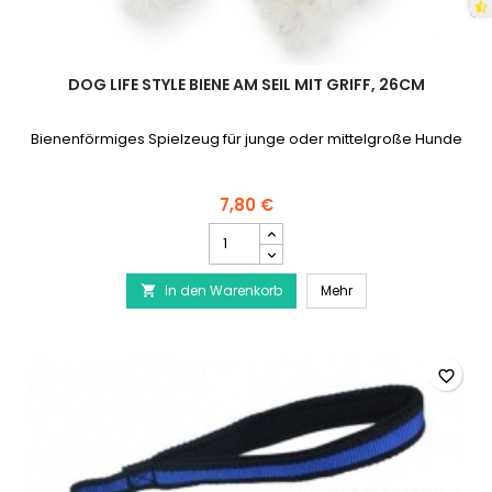
DOG LIFE STYLE BIENE AM SEIL MIT GRIFF, 26CM
Bienenförmiges Spielzeug für junge oder mittelgroße Hunde
7,80 €
DOG
LIFE
STYLE
DOG LIFE STYLE Biene 
In den Warenkorb
Biene
Mehr

am
Seil
mit
Griff,
favorite_border
26cm
Produktmengenfeld