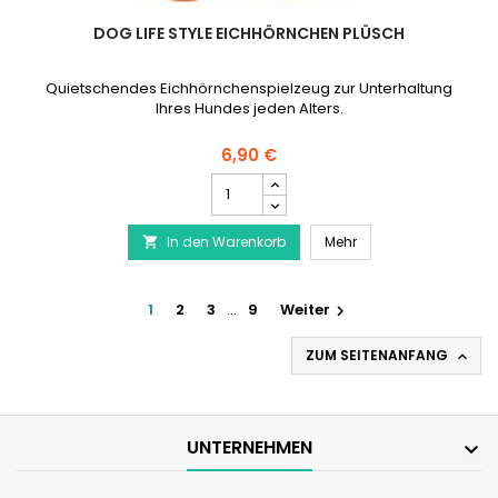
DOG LIFE STYLE EICHHÖRNCHEN PLÜSCH
Quietschendes Eichhörnchenspielzeug zur Unterhaltung
Ihres Hundes jeden Alters.
6,90 €
DOG
LIFE
STYLE
DOG LIFE STYLE Eichh
In den Warenkorb
Eichhörnchen
Mehr

Plüsch
Produktmengenfeld
1
2
3
…
9
Weiter

ZUM SEITENANFANG

UNTERNEHMEN
