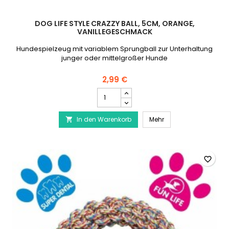
DOG LIFE STYLE CRAZZY BALL, 5CM, ORANGE,
VANILLEGESCHMACK
Hundespielzeug mit variablem Sprungball zur Unterhaltung
junger oder mittelgroßer Hunde
2,99 €
DOG
LIFE
STYLE
DOG LIFE STYLE Crazz
In den Warenkorb
Crazzy
Mehr

Ball,
5cm,
Orange,
Vanillegeschmack
favorite_border
Produktmengenfeld