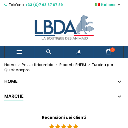

Telefono:
+33 (0)7 63 67 67 89
Italiano
×
×
×
Mes listes d'envies
Crea lista dei desideri
Accedi
Créer une nouvelle liste
add_circle_outline
Devi avere effettuato l'accesso per salvare dei
Nome lista dei desideri
prodotti nella tua lista dei desideri.
Annulla
Accedi
0



Annulla
Crea lista dei desideri
Home
Pezzi di ricambio
Ricambi EHEIM
Turbina per
Quick Vacpro
HOME
MARCHE
Recensioni dei clienti