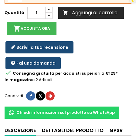
Aggiungi al carrello
Quantità

shopping_cart
ACQUISTA ORA
Scrivi la tua recensione
Fai una domanda

Consegna gratuita per acquisti superiori a €129*
In magazzino:
2 Articoli
Condividi
Twitta
Pinterest
Condividi
Chiedi informazioni sul prodotto su WhatsApp
DESCRIZIONE
DETTAGLI DEL PRODOTTO
GPSR