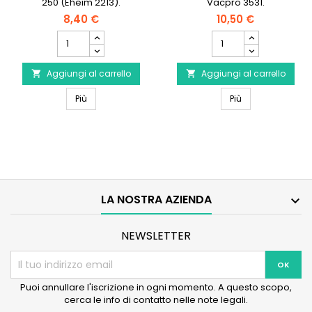
250 (Eheim 2213).
Vacpro 3531.
8,40 €
10,50 €
Campo
Campo
quantità
quantità
del
del
Aggiungi al carrello
prodotto
Aggiungi al carrello
prodotto


EHEIM
Cache-
EHEIM Cotone idrofilo per filtro Classic 250 - Confezi
Cache-Turbine p
Cotone
Più
Turbine
Più
idrofilo
pour
per
Eheim
filtro
Quick
Classic
Vacpro
250
-
Confezione
LA NOSTRA AZIENDA
da

3
NEWSLETTER
Puoi annullare l'iscrizione in ogni momento. A questo scopo,
cerca le info di contatto nelle note legali.