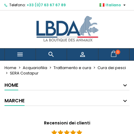

Telefono:
+33 (0)7 63 67 67 89
Italiano
×
×
×
Mes listes d'envies
Crea lista dei desideri
Accedi
Devi avere effettuato l'accesso per salvare dei
Nome lista dei desideri
prodotti nella tua lista dei desideri.
Annulla
Accedi
0



Annulla
Crea lista dei desideri
Créer une nouvelle liste
add_circle_outline
Home
Acquariofilia
Trattamento e cura
Cura dei pesci
SERA Costapur
HOME
MARCHE
Recensioni dei clienti