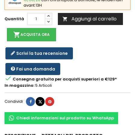
avant 13H
Aggiungi al carrello
Quantità

shopping_cart
ACQUISTA ORA
Scrivi la tua recensione
Fai una domanda

Consegna gratuita per acquisti superiori a €129*
In magazzino:
5 Articoli
Condividi
Twitta
Pinterest
Condividi
Chiedi informazioni sul prodotto su WhatsApp