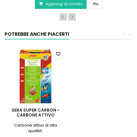
SERA Vipagran Natur
Aggiungi al carrello
prodotto
Più

SERA
Vipagran
Nature
POTREBBE ANCHE PIACERTI
<
>
favorite_border
SERA SUPER CARBON -
CARBONE ATTIVO
Carbone attivo di alta
qualità.