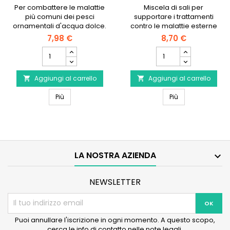
Per combattere le malattie
Miscela di sali per
più comuni dei pesci
supportare i trattamenti
ornamentali d'acqua dolce.
contro le malattie esterne
dei pesci
7,98 €
8,70 €
Campo
Campo
quantità
quantità
del
del
Aggiungi al carrello
prodotto
Aggiungi al carrello
prodotto


SERA
SERA
SERA Omnipur A
SERA Ectopur
Omnipur
Più
Ectopur
Più
A
LA NOSTRA AZIENDA

NEWSLETTER
Puoi annullare l'iscrizione in ogni momento. A questo scopo,
cerca le info di contatto nelle note legali.