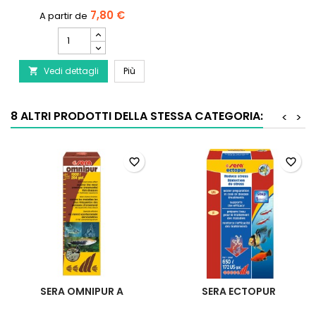
7,80 €
Campo
quantità
del
SERA Super Carbon - Carbone attivo
Vedi dettagli
prodotto
Più

SERA
Super
Carbon
8 ALTRI PRODOTTI DELLA STESSA CATEGORIA:
<
>
-
Carbone
attivo
favorite_border
favorite_border
SERA OMNIPUR A
SERA ECTOPUR