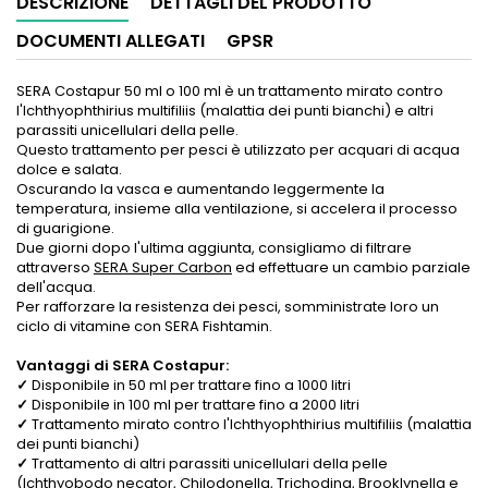
DESCRIZIONE
DETTAGLI DEL PRODOTTO
DOCUMENTI ALLEGATI
GPSR
SERA Costapur 50 ml o 100 ml è un trattamento mirato contro
l'Ichthyophthirius multifiliis (malattia dei punti bianchi) e altri
parassiti unicellulari della pelle.
Questo trattamento per pesci è utilizzato per acquari di acqua
dolce e salata.
Oscurando la vasca e aumentando leggermente la
temperatura, insieme alla ventilazione, si accelera il processo
di guarigione.
Due giorni dopo l'ultima aggiunta, consigliamo di filtrare
attraverso
SERA Super Carbon
ed effettuare un cambio parziale
dell'acqua.
Per rafforzare la resistenza dei pesci, somministrate loro un
ciclo di vitamine con SERA Fishtamin.
Vantaggi di SERA Costapur:
✓
Disponibile in 50 ml per trattare fino a 1000 litri
✓
Disponibile in 100 ml per trattare fino a 2000 litri
✓
Trattamento mirato contro l'Ichthyophthirius multifiliis (malattia
dei punti bianchi)
✓
Trattamento di altri parassiti unicellulari della pelle
(Ichthyobodo necator, Chilodonella, Trichodina, Brooklynella e